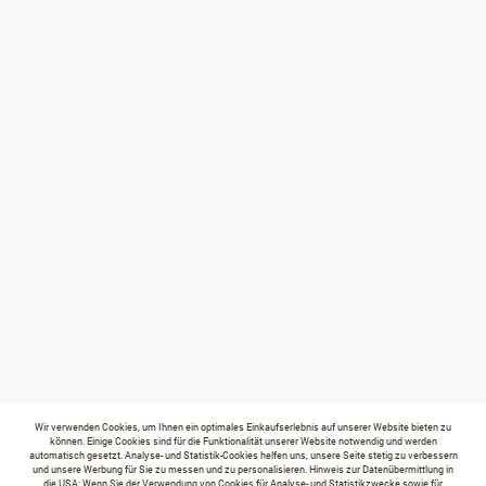
Wir verwenden Cookies, um Ihnen ein optimales Einkaufserlebnis auf unserer Website bieten zu
können. Einige Cookies sind für die Funktionalität unserer Website notwendig und werden
automatisch gesetzt. Analyse- und Statistik-Cookies helfen uns, unsere Seite stetig zu verbessern
und unsere Werbung für Sie zu messen und zu personalisieren. Hinweis zur Datenübermittlung in
die USA: Wenn Sie der Verwendung von Cookies für Analyse- und Statistikzwecke sowie für