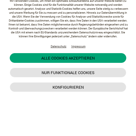
Wir verwenden Cookies, um Ihnen ein optimales Einkaufserlebnis auf unserer Website bieten zu
können. Einige Cookies sind für die Funktionalität unserer Website notwendig und werden
automatisch gesetzt. Analyse- und Statistik-Cookies helfen uns, unsere Seite stetig zu verbessern
und unsere Werbung für Sie zu messen und zu personalisieren. Hinweis zur Datenübermittlung in
die USA: Wenn Sie der Verwendung von Cookies für Analyse- und Statistikzwecke sowie für
Drittanbieter-Cookies zustimmen, willigen Sie ein, dass Ihre Daten in den USA verarbeitet werden.
Ihnen ist bekannt, dass Ihre Daten möglicherweise durch Regierungsbehörden eingesehen und zu
Kontroll- und überwachungszwecken verarbeitet werden können. Der Europäische Gerichtshof hat
die USA mit einem nach EU-Standards unzureichendem Datenschutzniveau eingeschätzt. Sie
können Ihre Einwilligungen jederzeit unter „Datenschutz“ ändern oder widerrufen.
Datenschutz
Impressum
ALLE COOKIES AKZEPTIEREN
NUR FUNKTIONALE COOKIES
KONFIGURIEREN