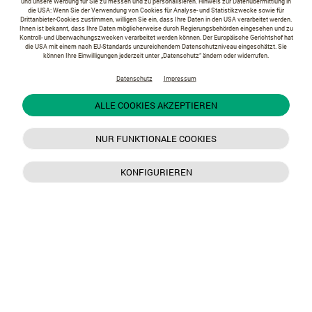
und unsere Werbung für Sie zu messen und zu personalisieren. Hinweis zur Datenübermittlung in
die USA: Wenn Sie der Verwendung von Cookies für Analyse- und Statistikzwecke sowie für
Drittanbieter-Cookies zustimmen, willigen Sie ein, dass Ihre Daten in den USA verarbeitet werden.
Ihnen ist bekannt, dass Ihre Daten möglicherweise durch Regierungsbehörden eingesehen und zu
Kontroll- und überwachungszwecken verarbeitet werden können. Der Europäische Gerichtshof hat
die USA mit einem nach EU-Standards unzureichendem Datenschutzniveau eingeschätzt. Sie
können Ihre Einwilligungen jederzeit unter „Datenschutz“ ändern oder widerrufen.
Datenschutz
Impressum
ALLE COOKIES AKZEPTIEREN
NUR FUNKTIONALE COOKIES
KONFIGURIEREN