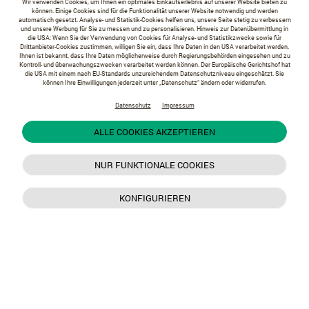
Wir verwenden Cookies, um Ihnen ein optimales Einkaufserlebnis auf unserer Website bieten zu
können. Einige Cookies sind für die Funktionalität unserer Website notwendig und werden
automatisch gesetzt. Analyse- und Statistik-Cookies helfen uns, unsere Seite stetig zu verbessern
und unsere Werbung für Sie zu messen und zu personalisieren. Hinweis zur Datenübermittlung in
die USA: Wenn Sie der Verwendung von Cookies für Analyse- und Statistikzwecke sowie für
Drittanbieter-Cookies zustimmen, willigen Sie ein, dass Ihre Daten in den USA verarbeitet werden.
Ihnen ist bekannt, dass Ihre Daten möglicherweise durch Regierungsbehörden eingesehen und zu
Kontroll- und überwachungszwecken verarbeitet werden können. Der Europäische Gerichtshof hat
die USA mit einem nach EU-Standards unzureichendem Datenschutzniveau eingeschätzt. Sie
können Ihre Einwilligungen jederzeit unter „Datenschutz“ ändern oder widerrufen.
Datenschutz
Impressum
ALLE COOKIES AKZEPTIEREN
NUR FUNKTIONALE COOKIES
KONFIGURIEREN