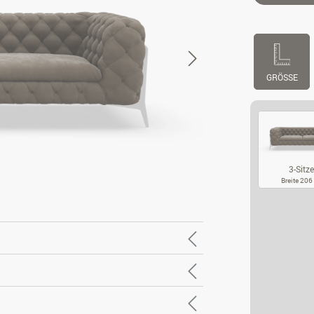
GRÖSSE
3-Sitze
Breite 20
3-