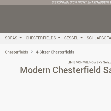
SIE KÖNNEN SICH NICHT ENTSCHEIDEN?
 Hauptinhalt springen
Zur Suche springen
Zur Hauptnavigation springen
SOFAS
CHESTERFIELDS
SESSEL
SCHLAFSOF
Chesterfields
4-Sitzer Chesterfields
LINIE VON WILMOWSKY Selez
Modern Chesterfield 
Bildergalerie überspringen