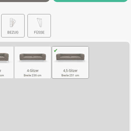
BEZUG
FÜSSE
r
4-Sitzer
4,5-Sitzer
6 cm
Breite 236 cm
Breite 251 cm
SITZER
4-SITZER
4,5-SITZER