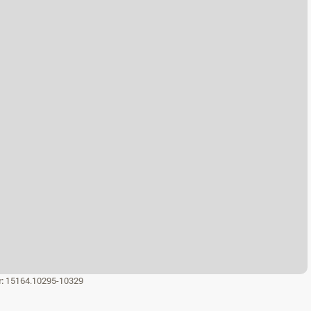
r:
15164.10295-10329