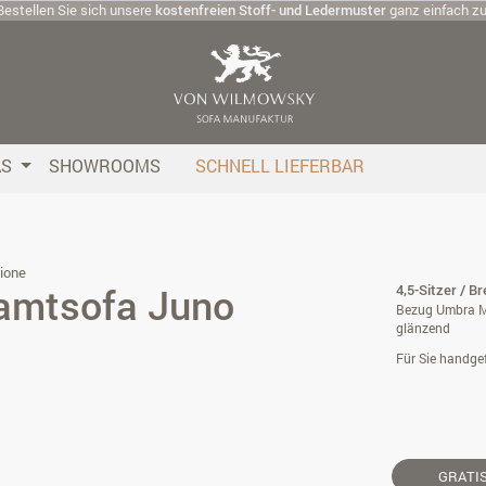
Bestellen Sie sich unsere
kostenfreien Stoff- und Ledermuster
ganz einfach z
AS
SHOWROOMS
SCHNELL LIEFERBAR
ione
Samtsofa Juno
4,5-Sitzer / B
Bezug Umbra M
glänzend
Für Sie handgef
GRATI