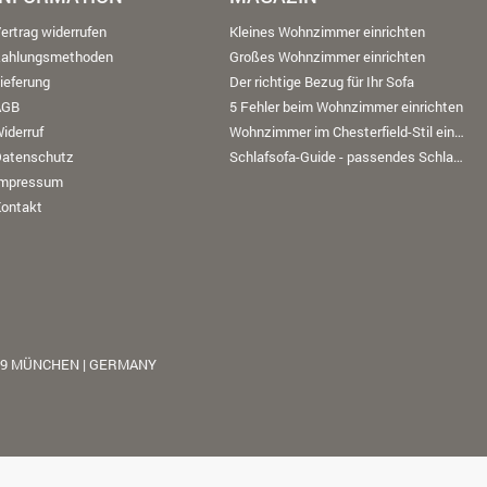
ertrag widerrufen
Kleines Wohnzimmer einrichten
Zahlungsmethoden
Großes Wohnzimmer einrichten
ieferung
Der richtige Bezug für Ihr Sofa
AGB
5 Fehler beim Wohnzimmer einrichten
iderruf
Wohnzimmer im Chesterfield-Stil einrichten
Datenschutz
Schlafsofa-Guide - passendes Schlafsofa finden
Impressum
ontakt
39 MÜNCHEN | GERMANY