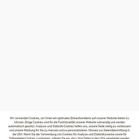
Wir verwenden Cookies, um Ihnen ein optimales Einkaufserlebnis auf unserer Website bieten zu
können. Einige Cookies sind für die Funktionalität unserer Website notwendig und werden
automatisch gesetzt. Analyse- und Statistik-Cookies helfen uns, unsere Seite stetig zu verbessern
und unsere Werbung für Sie zu messen und zu personalisieren. Hinweis zur Datenübermittlung in
die USA: Wenn Sie der Verwendung von Cookies für Analyse- und Statistikzwecke sowie für
Drittanbieter-Cookies zustimmen, willigen Sie ein, dass Ihre Daten in den USA verarbeitet werden.