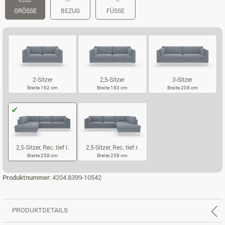
GRÖSSE
BEZUG
FÜSSE
2-Sitzer
2,5-Sitzer
3-Sitzer
Breite 162 cm
Breite 183 cm
Breite 208 cm
2-SITZER
2,5-SITZER
3-SITZER
2,5-Sitzer, Rec. tief l.
2,5-Sitzer, Rec. tief r.
Breite 258 cm
Breite 258 cm
2,5-SITZER, REC. TIEF L.
2,5-SITZER, REC. TIEF R.
Produktnummer:
4204.8399-10542
PRODUKTDETAILS