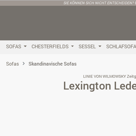
SIE KÖNNEN SICH NICHT ENTSCHEIDEN?
 Hauptinhalt springen
Zur Suche springen
Zur Hauptnavigation springen
SOFAS
CHESTERFIELDS
SESSEL
SCHLAFSOF
Sofas
Skandinavische Sofas
LINIE VON WILMOWSKY Zeitg
Lexington Led
Bildergalerie überspringen