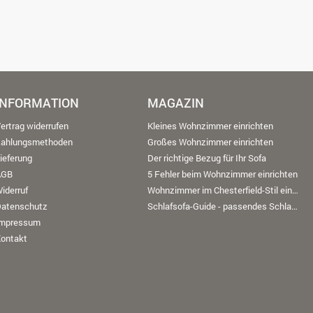
INFORMATION
MAGAZIN
ertrag widerrufen
Kleines Wohnzimmer einrichten
Zahlungsmethoden
Großes Wohnzimmer einrichten
ieferung
Der richtige Bezug für Ihr Sofa
AGB
5 Fehler beim Wohnzimmer einrichten
iderruf
Wohnzimmer im Chesterfield-Stil einrichten
Datenschutz
Schlafsofa-Guide - passendes Schlafsofa finden
Impressum
ontakt