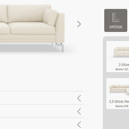
GRÖSSE
2-Sitze
Breite 16
2-
2,5-Sitzer, Rec
Breite 25
2,