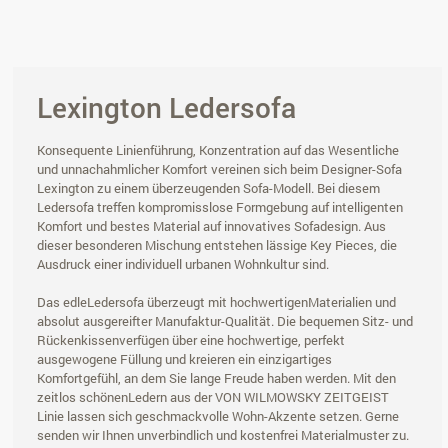
Lexington Ledersofa
Konsequente Linienführung, Konzentration auf das Wesentliche
und unnachahmlicher Komfort vereinen sich beim Designer-Sofa
Lexington zu einem überzeugenden Sofa-Modell. Bei diesem
Ledersofa treffen kompromisslose Formgebung auf intelligenten
Komfort und bestes Material auf innovatives Sofadesign. Aus
dieser besonderen Mischung entstehen lässige Key Pieces, die
Ausdruck einer individuell urbanen Wohnkultur sind.
Das edleLedersofa überzeugt mit hochwertigenMaterialien und
absolut ausgereifter Manufaktur-Qualität. Die bequemen Sitz- und
Rückenkissenverfügen über eine hochwertige, perfekt
ausgewogene Füllung und kreieren ein einzigartiges
Komfortgefühl, an dem Sie lange Freude haben werden. Mit den
zeitlos schönenLedern aus der VON WILMOWSKY ZEITGEIST
Linie lassen sich geschmackvolle Wohn-Akzente setzen. Gerne
senden wir Ihnen unverbindlich und kostenfrei Materialmuster zu.