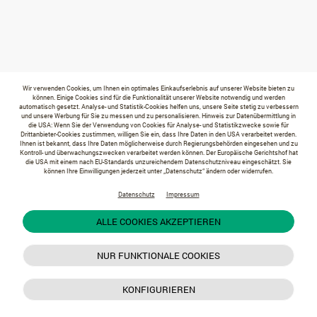
Wir verwenden Cookies, um Ihnen ein optimales Einkaufserlebnis auf unserer Website bieten zu
können. Einige Cookies sind für die Funktionalität unserer Website notwendig und werden
automatisch gesetzt. Analyse- und Statistik-Cookies helfen uns, unsere Seite stetig zu verbessern
und unsere Werbung für Sie zu messen und zu personalisieren. Hinweis zur Datenübermittlung in
die USA: Wenn Sie der Verwendung von Cookies für Analyse- und Statistikzwecke sowie für
Drittanbieter-Cookies zustimmen, willigen Sie ein, dass Ihre Daten in den USA verarbeitet werden.
Ihnen ist bekannt, dass Ihre Daten möglicherweise durch Regierungsbehörden eingesehen und zu
Kontroll- und überwachungszwecken verarbeitet werden können. Der Europäische Gerichtshof hat
die USA mit einem nach EU-Standards unzureichendem Datenschutzniveau eingeschätzt. Sie
können Ihre Einwilligungen jederzeit unter „Datenschutz“ ändern oder widerrufen.
Datenschutz
Impressum
ALLE COOKIES AKZEPTIEREN
NUR FUNKTIONALE COOKIES
KONFIGURIEREN