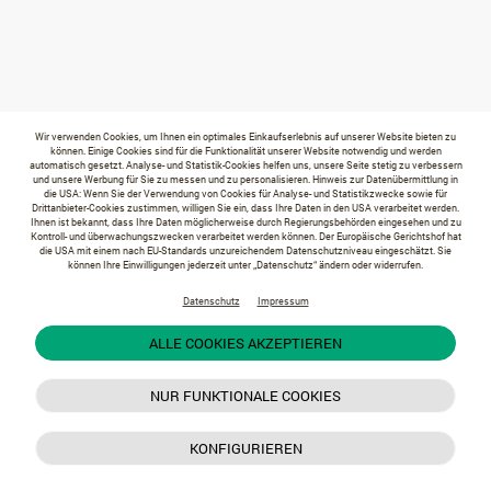
Wir verwenden Cookies, um Ihnen ein optimales Einkaufserlebnis auf unserer Website bieten zu
können. Einige Cookies sind für die Funktionalität unserer Website notwendig und werden
automatisch gesetzt. Analyse- und Statistik-Cookies helfen uns, unsere Seite stetig zu verbessern
und unsere Werbung für Sie zu messen und zu personalisieren. Hinweis zur Datenübermittlung in
die USA: Wenn Sie der Verwendung von Cookies für Analyse- und Statistikzwecke sowie für
Drittanbieter-Cookies zustimmen, willigen Sie ein, dass Ihre Daten in den USA verarbeitet werden.
Ihnen ist bekannt, dass Ihre Daten möglicherweise durch Regierungsbehörden eingesehen und zu
Kontroll- und überwachungszwecken verarbeitet werden können. Der Europäische Gerichtshof hat
die USA mit einem nach EU-Standards unzureichendem Datenschutzniveau eingeschätzt. Sie
können Ihre Einwilligungen jederzeit unter „Datenschutz“ ändern oder widerrufen.
Datenschutz
Impressum
ALLE COOKIES AKZEPTIEREN
NUR FUNKTIONALE COOKIES
KONFIGURIEREN