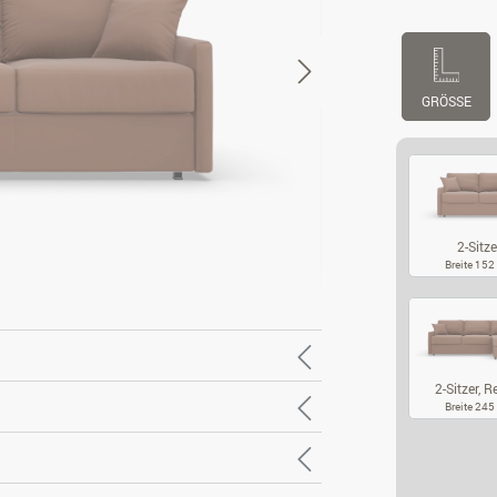
GRÖSSE
2-Sitze
Breite 15
2-
2-Sitzer, R
Breite 24
2-