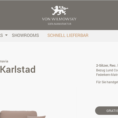
AS
SHOWROOMS
SCHNELL LIEFERBAR
navia
Karlstad
2-Sitzer, Rec. 
Bezug Lund Cog
Federkern-Matr
Für Sie handgef
GRATI