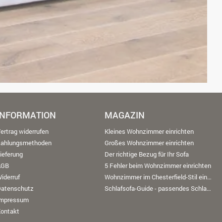
INFORMATION
MAGAZIN
ertrag widerrufen
Kleines Wohnzimmer einrichten
Zahlungsmethoden
Großes Wohnzimmer einrichten
ieferung
Der richtige Bezug für Ihr Sofa
AGB
5 Fehler beim Wohnzimmer einrichten
iderruf
Wohnzimmer im Chesterfield-Stil einrichten
Datenschutz
Schlafsofa-Guide - passendes Schlafsofa finden
Impressum
ontakt