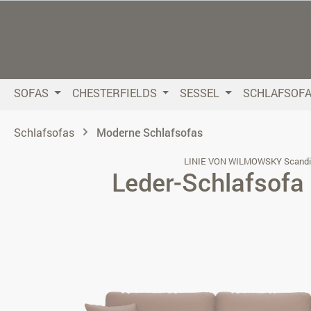
 Hauptinhalt springen
Zur Suche springen
Zur Hauptnavigation springen
SOFAS
CHESTERFIELDS
SESSEL
SCHLAFSOF
Schlafsofas
Moderne Schlafsofas
LINIE VON WILMOWSKY Scandi
Leder-Schlafsofa 
Bildergalerie überspringen