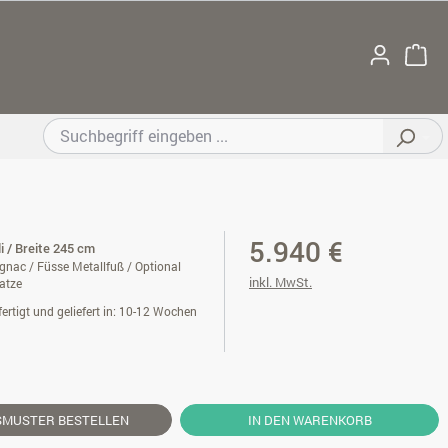
5.940 €
li / Breite 245 cm
nac / Füsse Metallfuß / Optional
inkl. MwSt.
atze
ertigt und geliefert in: 10-12 Wochen
SMUSTER
BESTELLEN
IN DEN WARENKORB