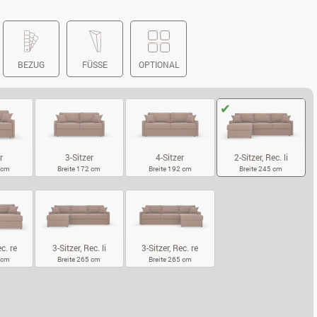
BEZUG
FÜSSE
OPTIONAL
r
3-Sitzer
4-Sitzer
2-Sitzer, Rec. li
2 cm
Breite 172 cm
Breite 192 cm
Breite 245 cm
SITZER
3-SITZER
4-SITZER
2-SITZER, REC
ec. re
3-Sitzer, Rec. li
3-Sitzer, Rec. re
5 cm
Breite 265 cm
Breite 265 cm
SITZER, REC. RE
3-SITZER, REC. LI
3-SITZER, REC. RE