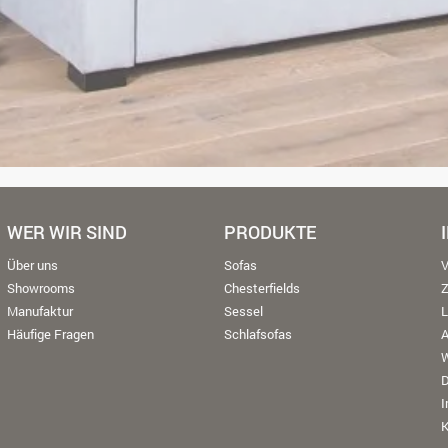
WER WIR SIND
PRODUKTE
Über uns
Sofas
V
Showrooms
Chesterfields
Manufaktur
Sessel
L
Häufige Fragen
Schlafsofas
W
K