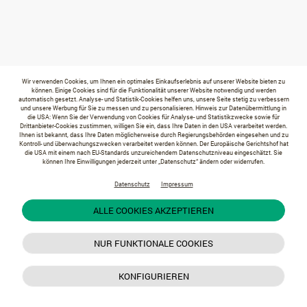
Wir verwenden Cookies, um Ihnen ein optimales Einkaufserlebnis auf unserer Website bieten zu
können. Einige Cookies sind für die Funktionalität unserer Website notwendig und werden
automatisch gesetzt. Analyse- und Statistik-Cookies helfen uns, unsere Seite stetig zu verbessern
und unsere Werbung für Sie zu messen und zu personalisieren. Hinweis zur Datenübermittlung in
die USA: Wenn Sie der Verwendung von Cookies für Analyse- und Statistikzwecke sowie für
Drittanbieter-Cookies zustimmen, willigen Sie ein, dass Ihre Daten in den USA verarbeitet werden.
Ihnen ist bekannt, dass Ihre Daten möglicherweise durch Regierungsbehörden eingesehen und zu
Kontroll- und überwachungszwecken verarbeitet werden können. Der Europäische Gerichtshof hat
die USA mit einem nach EU-Standards unzureichendem Datenschutzniveau eingeschätzt. Sie
können Ihre Einwilligungen jederzeit unter „Datenschutz“ ändern oder widerrufen.
Datenschutz
Impressum
ALLE COOKIES AKZEPTIEREN
NUR FUNKTIONALE COOKIES
KONFIGURIEREN