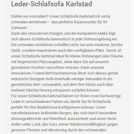
Leder-Schlafsofa Karlstad
Dürfen wir vorstellen? Unser Schlafsofa Karlstad mit extra
schmalen Armlehnen – das perfekte Raumwunder für Ihr
Zuhause!
Dank des innovativen Designs und der kompakten Maße fügt
sich dieses Schlafsofa harmonisch in jede Wohnumgebung ein.
Die schmalen Armlehnen schaffen nicht nur eine moderne, leichte
Optik, sondern maximieren auch den verfügbaren Platz. Somit ist
unser Schlafsofa Karlstad ideal für kleine Wohnungen oder Räume
mit begrenztem Platzangebot, ohne dass Sie auf unseren
gewohnten Komfort verzichten müssen: Dank unseres
innovativen 1-Hand Bettmechanismus lässt sich dieses genial
reduzierte Designer-Sofa innerhalb weniger Sekunden in ein
gemütliches Bett verwandeln, auf dem Ihre Gäste auch über
mehrere Nächte hinweg entspannt schlafen können.
Für unser Schlafsofa Karlstad bieten wir Ihnen zwei hochwertige
Leder in verschiedenen Farben an, damit Sie ihr Schlafsofa
perfekt für Ihre Bedürfnisse konfigurieren können: Unser
naturbelassenes Anilinleder Bergen, das sich durch besondere
Atmungsaktivität und Weichheit auszeichnet und unser Semi-
Anilin Leder Lund, das trotz seiner Wiederstandfähigkeit gegen
gewisse Flecken und Abnutzung durch den schonenden