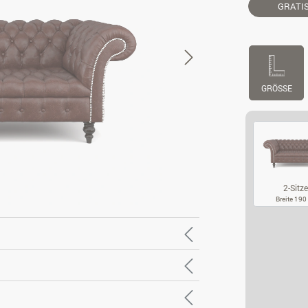
GRATI
GRÖSSE
2-Sitze
Breite 19
2-