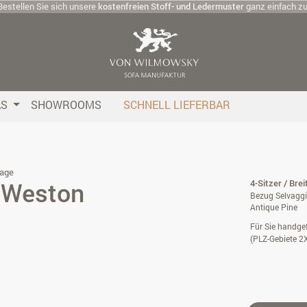
Bestellen Sie sich unsere
kostenfreien Stoff- und Ledermuster
ganz einfach z
AS
SHOWROOMS
SCHNELL LIEFERBAR
age
a Weston
4-Sitzer / Bre
Bezug Selvagg
Antique Pine
Für Sie handgef
(PLZ-Gebiete 2