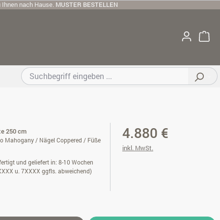
u Ihnen nach Hause.
MUSTER BESTELLEN
4.880 €
ite 250 cm
io Mahogany / Nägel Coppered / Füße
inkl. MwSt.
ertigt und geliefert in: 8-10 Wochen
XXXX u. 7XXXX ggfls. abweichend)