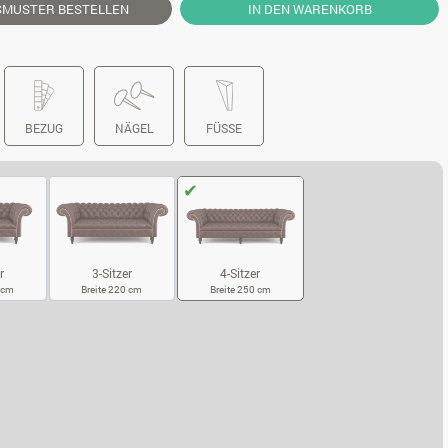
SMUSTER
BESTELLEN
IN DEN WARENKORB
BEZUG
NÄGEL
FÜSSE
r
3-Sitzer
4-Sitzer
0 cm
Breite 220 cm
Breite 250 cm
SITZER
3-SITZER
4-SITZER