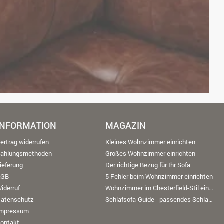
INFORMATION
MAGAZIN
ertrag widerrufen
Kleines Wohnzimmer einrichten
Zahlungsmethoden
Großes Wohnzimmer einrichten
ieferung
Der richtige Bezug für Ihr Sofa
AGB
5 Fehler beim Wohnzimmer einrichten
iderruf
Wohnzimmer im Chesterfield-Stil einrichten
Datenschutz
Schlafsofa-Guide - passendes Schlafsofa finden
Impressum
ontakt