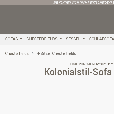
SIE KÖNNEN SICH NICHT ENTSCHEIDEN?
 Hauptinhalt springen
Zur Suche springen
Zur Hauptnavigation springen
SOFAS
CHESTERFIELDS
SESSEL
SCHLAFSOF
Chesterfields
4-Sitzer Chesterfields
LINIE VON WILMOWSKY Herit
Kolonialstil-Sof
Bildergalerie überspringen