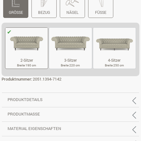
GRÖSSE
BEZUG
NÄGEL
FÜSSE
2-Sitzer
3-Sitzer
4-Sitzer
Breite 190 cm
Breite 220 cm
Breite 250 cm
2-SITZER
3-SITZER
4-SITZER
Produktnummer:
2051.1394-7142
PRODUKTDETAILS
PRODUKTMASSE
MATERIAL EIGENSCHAFTEN