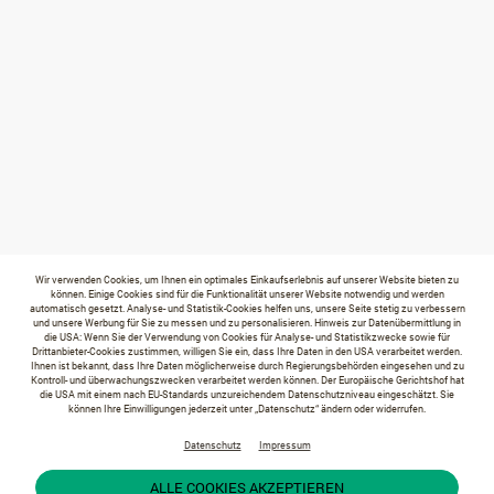
Wir verwenden Cookies, um Ihnen ein optimales Einkaufserlebnis auf unserer Website bieten zu
können. Einige Cookies sind für die Funktionalität unserer Website notwendig und werden
automatisch gesetzt. Analyse- und Statistik-Cookies helfen uns, unsere Seite stetig zu verbessern
und unsere Werbung für Sie zu messen und zu personalisieren. Hinweis zur Datenübermittlung in
die USA: Wenn Sie der Verwendung von Cookies für Analyse- und Statistikzwecke sowie für
Drittanbieter-Cookies zustimmen, willigen Sie ein, dass Ihre Daten in den USA verarbeitet werden.
Ihnen ist bekannt, dass Ihre Daten möglicherweise durch Regierungsbehörden eingesehen und zu
Kontroll- und überwachungszwecken verarbeitet werden können. Der Europäische Gerichtshof hat
die USA mit einem nach EU-Standards unzureichendem Datenschutzniveau eingeschätzt. Sie
können Ihre Einwilligungen jederzeit unter „Datenschutz“ ändern oder widerrufen.
Datenschutz
Impressum
ALLE COOKIES AKZEPTIEREN