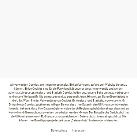
Wir verwenden Cookies, um Ihnen ein optimales Einkaufserlebnis auf unserer Website bieten zu
können. Einige Cookies sind für die Funktionalität unserer Website notwendig und werden
automatisch gesetzt. Analyse- und Statistik-Cookies helfen uns, unsere Seite stetig zu verbessern
und unsere Werbung für Sie zu messen und zu personalisieren. Hinweis zur Datenübermittlung in
die USA: Wenn Sie der Verwendung von Cookies für Analyse- und Statistikzwecke sowie für
Drittanbieter-Cookies zustimmen, willigen Sie ein, dass Ihre Daten in den USA verarbeitet werden.
Ihnen ist bekannt, dass Ihre Daten möglicherweise durch Regierungsbehörden eingesehen und zu
Kontroll- und überwachungszwecken verarbeitet werden können. Der Europäische Gerichtshof hat
die USA mit einem nach EU-Standards unzureichendem Datenschutzniveau eingeschätzt. Sie
können Ihre Einwilligungen jederzeit unter „Datenschutz“ ändern oder widerrufen.
Datenschutz
Impressum