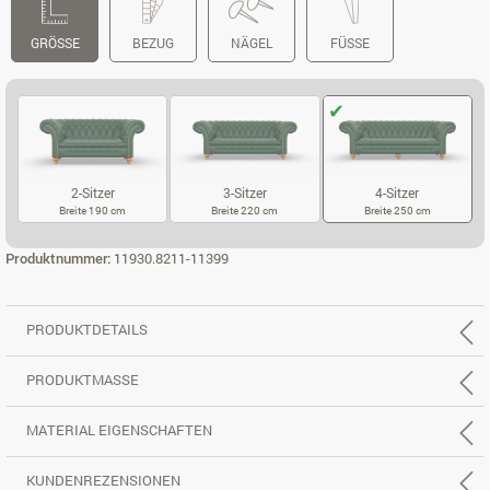
GRÖSSE
BEZUG
NÄGEL
FÜSSE
2-Sitzer
3-Sitzer
4-Sitzer
Breite 190 cm
Breite 220 cm
Breite 250 cm
2-SITZER
3-SITZER
4-SITZER
Produktnummer:
11930.8211-11399
PRODUKTDETAILS
PRODUKTMASSE
MATERIAL EIGENSCHAFTEN
KUNDENREZENSIONEN