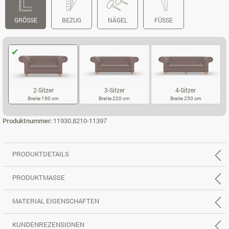
GRÖSSE
BEZUG
NÄGEL
FÜSSE
2-Sitzer
3-Sitzer
4-Sitzer
Breite 190 cm
Breite 220 cm
Breite 250 cm
2-SITZER
3-SITZER
4-SITZER
Produktnummer:
11930.8210-11397
PRODUKTDETAILS
PRODUKTMASSE
MATERIAL EIGENSCHAFTEN
KUNDENREZENSIONEN