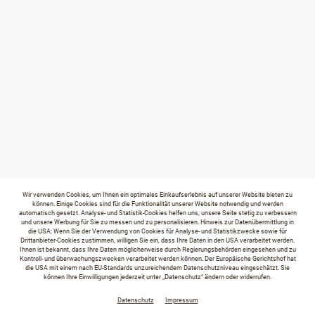
Wir verwenden Cookies, um Ihnen ein optimales Einkaufserlebnis auf unserer Website bieten zu
können. Einige Cookies sind für die Funktionalität unserer Website notwendig und werden
automatisch gesetzt. Analyse- und Statistik-Cookies helfen uns, unsere Seite stetig zu verbessern
und unsere Werbung für Sie zu messen und zu personalisieren. Hinweis zur Datenübermittlung in
die USA: Wenn Sie der Verwendung von Cookies für Analyse- und Statistikzwecke sowie für
Drittanbieter-Cookies zustimmen, willigen Sie ein, dass Ihre Daten in den USA verarbeitet werden.
Ihnen ist bekannt, dass Ihre Daten möglicherweise durch Regierungsbehörden eingesehen und zu
Kontroll- und überwachungszwecken verarbeitet werden können. Der Europäische Gerichtshof hat
die USA mit einem nach EU-Standards unzureichendem Datenschutzniveau eingeschätzt. Sie
können Ihre Einwilligungen jederzeit unter „Datenschutz“ ändern oder widerrufen.
Datenschutz
Impressum