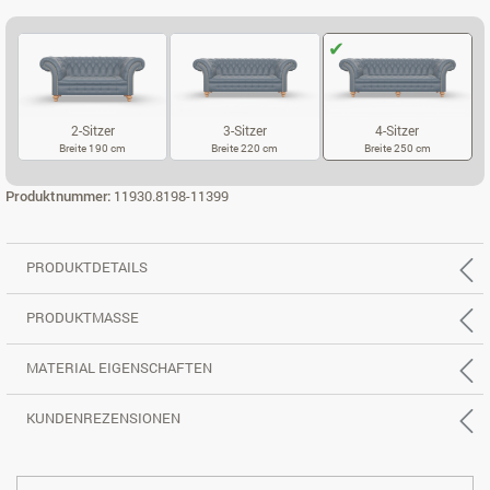
2-Sitzer
3-Sitzer
4-Sitzer
Breite 190 cm
Breite 220 cm
Breite 250 cm
2-SITZER
3-SITZER
4-SITZER
Produktnummer:
11930.8198-11399
PRODUKTDETAILS
PRODUKTMASSE
MATERIAL EIGENSCHAFTEN
KUNDENREZENSIONEN