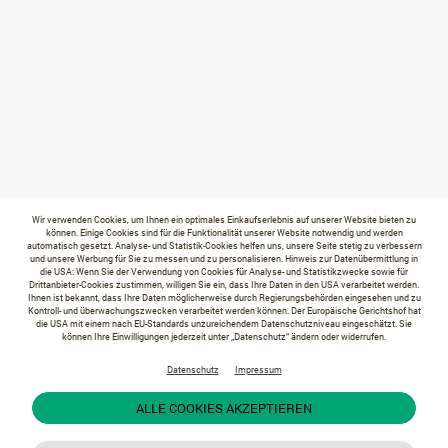
Wir verwenden Cookies, um Ihnen ein optimales Einkaufserlebnis auf unserer Website bieten zu
können. Einige Cookies sind für die Funktionalität unserer Website notwendig und werden
automatisch gesetzt. Analyse- und Statistik-Cookies helfen uns, unsere Seite stetig zu verbessern
und unsere Werbung für Sie zu messen und zu personalisieren. Hinweis zur Datenübermittlung in
die USA: Wenn Sie der Verwendung von Cookies für Analyse- und Statistikzwecke sowie für
Drittanbieter-Cookies zustimmen, willigen Sie ein, dass Ihre Daten in den USA verarbeitet werden.
Ihnen ist bekannt, dass Ihre Daten möglicherweise durch Regierungsbehörden eingesehen und zu
Kontroll- und überwachungszwecken verarbeitet werden können. Der Europäische Gerichtshof hat
die USA mit einem nach EU-Standards unzureichendem Datenschutzniveau eingeschätzt. Sie
können Ihre Einwilligungen jederzeit unter „Datenschutz“ ändern oder widerrufen.
Datenschutz
Impressum
ALLE COOKIES AKZEPTIEREN