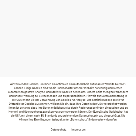
Wir verwenden Cookies, um Ihnen ein optimales Einkaufserlebnis auf unserer Website bieten zu
können. Einige Cookies sind für die Funktionalität unserer Website notwendig und werden
automatisch gesetzt. Analyse- und Statistik-Cookies helfen uns, unsere Seite stetig zu verbessern
und unsere Werbung für Sie zu messen und zu personalisieren. Hinweis zur Datenübermittlung in
die USA: Wenn Sie der Verwendung von Cookies für Analyse- und Statistikzwecke sowie für
Drittanbieter-Cookies zustimmen, willigen Sie ein, dass Ihre Daten in den USA verarbeitet werden.
Ihnen ist bekannt, dass Ihre Daten möglicherweise durch Regierungsbehörden eingesehen und zu
Kontroll- und überwachungszwecken verarbeitet werden können. Der Europäische Gerichtshof hat
die USA mit einem nach EU-Standards unzureichendem Datenschutzniveau eingeschätzt. Sie
können Ihre Einwilligungen jederzeit unter „Datenschutz“ ändern oder widerrufen.
Datenschutz
Impressum