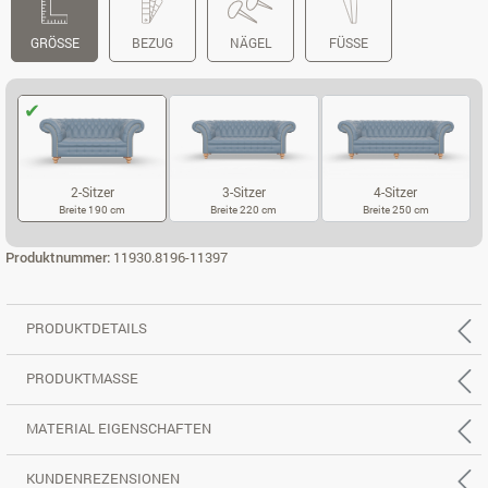
GRÖSSE
BEZUG
NÄGEL
FÜSSE
2-Sitzer
3-Sitzer
4-Sitzer
Breite 190 cm
Breite 220 cm
Breite 250 cm
2-SITZER
3-SITZER
4-SITZER
Produktnummer:
11930.8196-11397
PRODUKTDETAILS
PRODUKTMASSE
MATERIAL EIGENSCHAFTEN
KUNDENREZENSIONEN