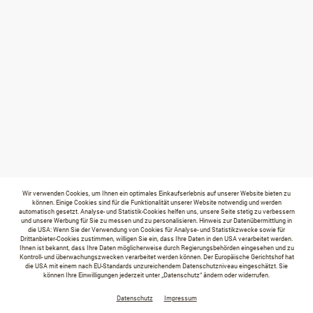
Wir verwenden Cookies, um Ihnen ein optimales Einkaufserlebnis auf unserer Website bieten zu
können. Einige Cookies sind für die Funktionalität unserer Website notwendig und werden
automatisch gesetzt. Analyse- und Statistik-Cookies helfen uns, unsere Seite stetig zu verbessern
und unsere Werbung für Sie zu messen und zu personalisieren. Hinweis zur Datenübermittlung in
die USA: Wenn Sie der Verwendung von Cookies für Analyse- und Statistikzwecke sowie für
Drittanbieter-Cookies zustimmen, willigen Sie ein, dass Ihre Daten in den USA verarbeitet werden.
Ihnen ist bekannt, dass Ihre Daten möglicherweise durch Regierungsbehörden eingesehen und zu
Kontroll- und überwachungszwecken verarbeitet werden können. Der Europäische Gerichtshof hat
die USA mit einem nach EU-Standards unzureichendem Datenschutzniveau eingeschätzt. Sie
können Ihre Einwilligungen jederzeit unter „Datenschutz“ ändern oder widerrufen.
Datenschutz
Impressum