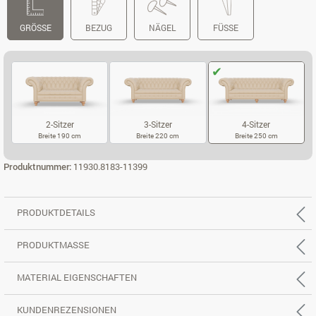
GRÖSSE
BEZUG
NÄGEL
FÜSSE
2-Sitzer
3-Sitzer
4-Sitzer
Breite 190 cm
Breite 220 cm
Breite 250 cm
2-SITZER
3-SITZER
4-SITZER
Produktnummer:
11930.8183-11399
PRODUKTDETAILS
PRODUKTMASSE
MATERIAL EIGENSCHAFTEN
KUNDENREZENSIONEN