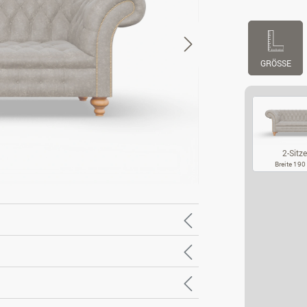
GRÖSSE
2-Sitze
Breite 19
2-