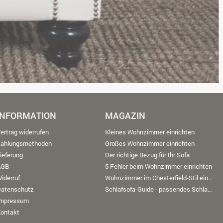
INFORMATION
MAGAZIN
ertrag widerrufen
Kleines Wohnzimmer einrichten
Zahlungsmethoden
Großes Wohnzimmer einrichten
ieferung
Der richtige Bezug für Ihr Sofa
AGB
5 Fehler beim Wohnzimmer einrichten
iderruf
Wohnzimmer im Chesterfield-Stil einrichten
Datenschutz
Schlafsofa-Guide - passendes Schlafsofa finden
Impressum
ontakt