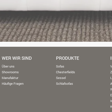
WER WIR SIND
PRODUKTE
Über uns
Sofas
V
Showrooms
Chesterfields
Manufaktur
Sessel
L
Häufige Fragen
Schlafsofas
W
K