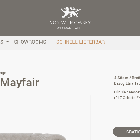
AS
SHOWROOMS
SCHNELL LIEFERBAR
age
 Mayfair
4-Sitzer / Bre
Bezug Etna Tau
Für Sie handgef
(PLZ-Gebiete 2
GRATI