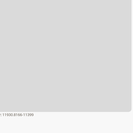
r:
11930.8166-11399