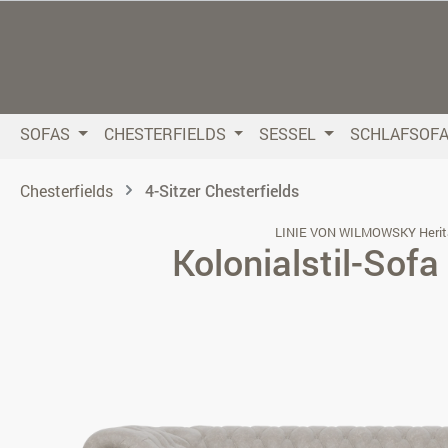
 Hauptinhalt springen
Zur Suche springen
Zur Hauptnavigation springen
SOFAS
CHESTERFIELDS
SESSEL
SCHLAFSOF
Chesterfields
4-Sitzer Chesterfields
LINIE VON WILMOWSKY Herit
Kolonialstil-Sofa
Bildergalerie überspringen