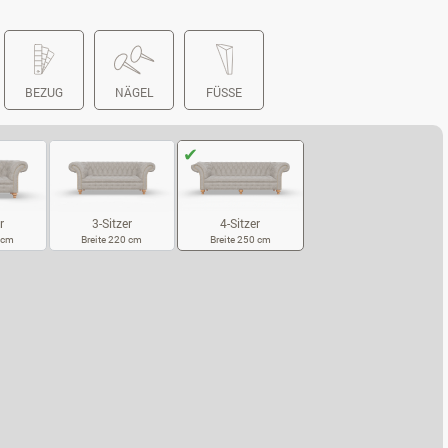
BEZUG
NÄGEL
FÜSSE
r
3-Sitzer
4-Sitzer
0 cm
Breite 220 cm
Breite 250 cm
SITZER
3-SITZER
4-SITZER