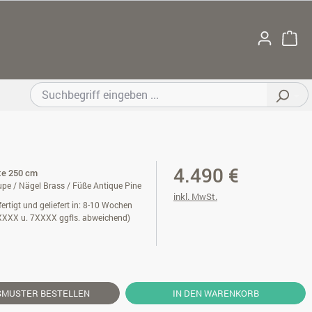
4.490 €
ite 250 cm
pe / Nägel Brass / Füße Antique Pine
inkl. MwSt.
ertigt und geliefert in: 8-10 Wochen
XXXX u. 7XXXX ggfls. abweichend)
SMUSTER
BESTELLEN
IN DEN WARENKORB