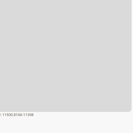
r:
11930.8166-11398