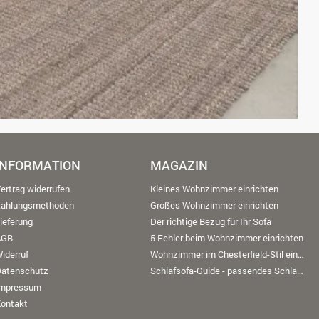
INFORMATION
MAGAZIN
ertrag widerrufen
Kleines Wohnzimmer einrichten
Zahlungsmethoden
Großes Wohnzimmer einrichten
ieferung
Der richtige Bezug für Ihr Sofa
AGB
5 Fehler beim Wohnzimmer einrichten
iderruf
Wohnzimmer im Chesterfield-Stil einrichten
Datenschutz
Schlafsofa-Guide - passendes Schlafsofa finden
Impressum
ontakt