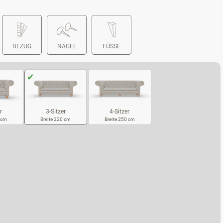
BEZUG
NÄGEL
FÜSSE
r
4-Sitzer
3-Sitzer
0 cm
Breite 250 cm
Breite 220 cm
SITZER
4-SITZER
3-SITZER