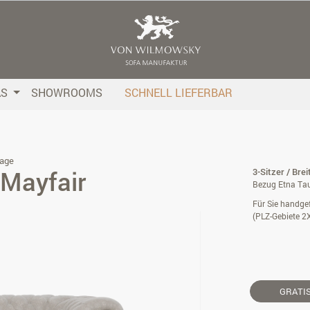
AS
SHOWROOMS
SCHNELL LIEFERBAR
age
 Mayfair
3-Sitzer / Bre
Bezug Etna Tau
Für Sie handgef
(PLZ-Gebiete 2
GRATI