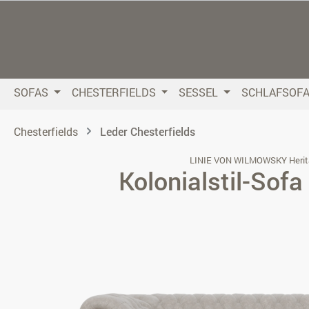
 Hauptinhalt springen
Zur Suche springen
Zur Hauptnavigation springen
SOFAS
CHESTERFIELDS
SESSEL
SCHLAFSOF
Chesterfields
Leder Chesterfields
LINIE VON WILMOWSKY Herit
Kolonialstil-Sofa
Bildergalerie überspringen