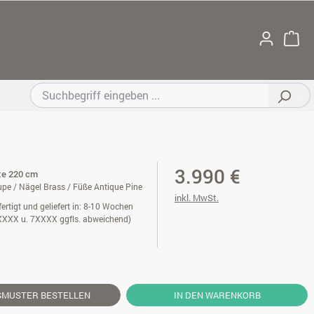
3.990 €
ite 220 cm
pe / Nägel Brass / Füße Antique Pine
inkl. MwSt.
ertigt und geliefert in: 8-10 Wochen
XXXX u. 7XXXX ggfls. abweichend)
SMUSTER
BESTELLEN
IN DEN WARENKORB