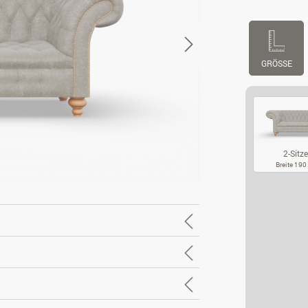
GRÖSSE
2-Sitze
Breite 19
2-