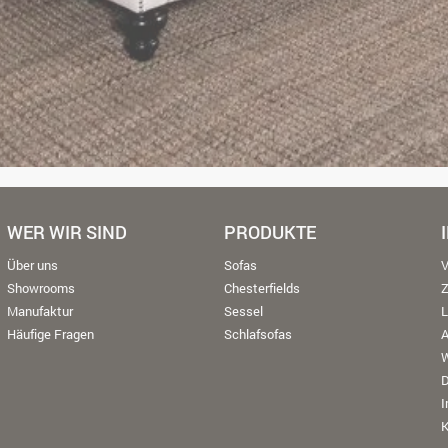
WER WIR SIND
PRODUKTE
Über uns
Sofas
V
Showrooms
Chesterfields
Manufaktur
Sessel
L
Häufige Fragen
Schlafsofas
W
K