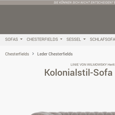
SIE KÖNNEN SICH NICHT ENTSCHEIDEN?
 Hauptinhalt springen
Zur Suche springen
Zur Hauptnavigation springen
SOFAS
CHESTERFIELDS
SESSEL
SCHLAFSOF
Chesterfields
Leder Chesterfields
LINIE VON WILMOWSKY Herit
Kolonialstil-Sofa
Bildergalerie überspringen