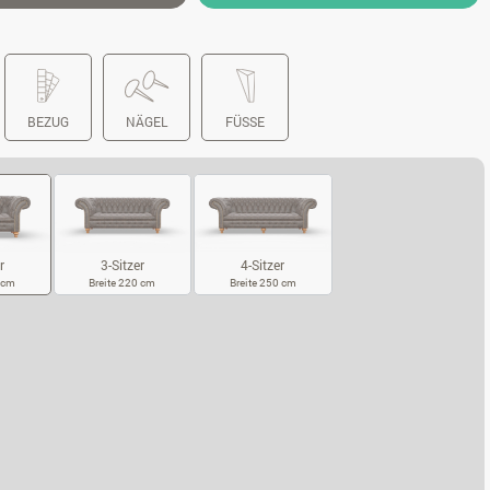
BEZUG
NÄGEL
FÜSSE
3-Sitzer
4-Sitzer
r
Breite 220 cm
Breite 250 cm
0 cm
3-SITZER
4-SITZER
SITZER