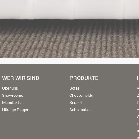
WER WIR SIND
PRODUKTE
Über uns
Sofas
V
Showrooms
Chesterfields
Manufaktur
Sessel
L
Häufige Fragen
Schlafsofas
W
K