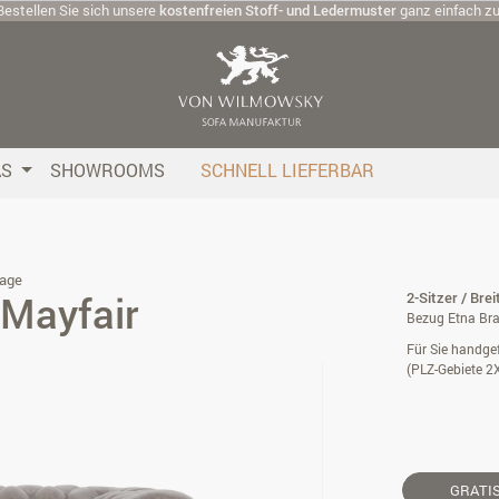
Bestellen Sie sich unsere
kostenfreien Stoff- und Ledermuster
ganz einfach z
AS
SHOWROOMS
SCHNELL LIEFERBAR
age
 Mayfair
2-Sitzer / Bre
Bezug Etna Bra
Für Sie handgef
(PLZ-Gebiete 2
GRATI