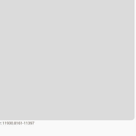
r:
11930.8161-11397