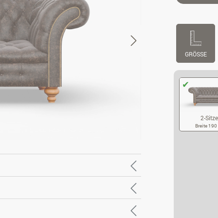
GRÖSSE
2-Sitze
Breite 19
2-