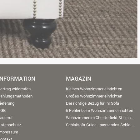
INFORMATION
MAGAZIN
ertrag widerrufen
Kleines Wohnzimmer einrichten
Zahlungsmethoden
Großes Wohnzimmer einrichten
ieferung
Der richtige Bezug für Ihr Sofa
AGB
5 Fehler beim Wohnzimmer einrichten
iderruf
Wohnzimmer im Chesterfield-Stil einrichten
Datenschutz
Schlafsofa-Guide - passendes Schlafsofa finden
Impressum
ontakt