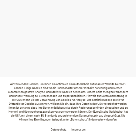
Wir verwenden Cookies, um Ihnen ein optimales Einkaufserlebnis auf unserer Website bieten zu
können. Einige Cookies sind für die Funktionalität unserer Website notwendig und werden
automatisch gesetzt. Analyse- und Statistik-Cookies helfen uns, unsere Seite stetig zu verbessern
und unsere Werbung für Sie zu messen und zu personalisieren. Hinweis zur Datenübermittlung in
die USA: Wenn Sie der Verwendung von Cookies für Analyse- und Statistikzwecke sowie für
Drittanbieter-Cookies zustimmen, willigen Sie ein, dass Ihre Daten in den USA verarbeitet werden.
Ihnen ist bekannt, dass Ihre Daten möglicherweise durch Regierungsbehörden eingesehen und zu
Kontroll- und überwachungszwecken verarbeitet werden können. Der Europäische Gerichtshof hat
die USA mit einem nach EU-Standards unzureichendem Datenschutzniveau eingeschätzt. Sie
können Ihre Einwilligungen jederzeit unter „Datenschutz“ ändern oder widerrufen.
Datenschutz
Impressum