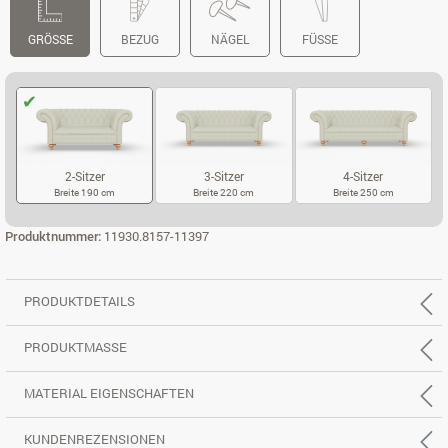
GRÖSSE
BEZUG
NÄGEL
FÜSSE
2-Sitzer
3-Sitzer
4-Sitzer
Breite 190 cm
Breite 220 cm
Breite 250 cm
2-SITZER
3-SITZER
4-SITZER
Produktnummer:
11930.8157-11397
PRODUKTDETAILS
PRODUKTMASSE
MATERIAL EIGENSCHAFTEN
KUNDENREZENSIONEN