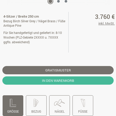
3.760 €
4-Sitzer / Breite 250 cm
Bezug Birch Silver Grey / Nägel Brass / Füße
inkl. MwSt.
Antique Pine
Für Sie handgefertigt und geliefert in: 8-10
Wochen (PLZ-Gebiete 2XXXX u. 7XXXX
ggfls. abweichend)
GRATISMUSTER
IN DEN WARENKORB
GRÖSSE
BEZUG
NÄGEL
FÜSSE