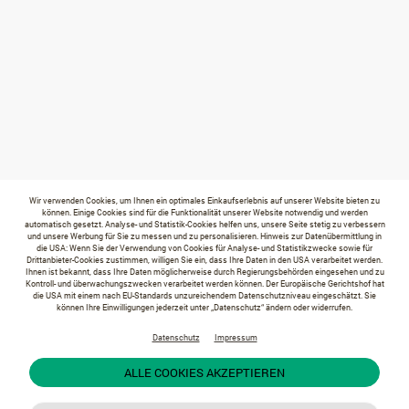
Wir verwenden Cookies, um Ihnen ein optimales Einkaufserlebnis auf unserer Website bieten zu
können. Einige Cookies sind für die Funktionalität unserer Website notwendig und werden
automatisch gesetzt. Analyse- und Statistik-Cookies helfen uns, unsere Seite stetig zu verbessern
und unsere Werbung für Sie zu messen und zu personalisieren. Hinweis zur Datenübermittlung in
die USA: Wenn Sie der Verwendung von Cookies für Analyse- und Statistikzwecke sowie für
Drittanbieter-Cookies zustimmen, willigen Sie ein, dass Ihre Daten in den USA verarbeitet werden.
Ihnen ist bekannt, dass Ihre Daten möglicherweise durch Regierungsbehörden eingesehen und zu
Kontroll- und überwachungszwecken verarbeitet werden können. Der Europäische Gerichtshof hat
die USA mit einem nach EU-Standards unzureichendem Datenschutzniveau eingeschätzt. Sie
können Ihre Einwilligungen jederzeit unter „Datenschutz“ ändern oder widerrufen.
Datenschutz
Impressum
ALLE COOKIES AKZEPTIEREN