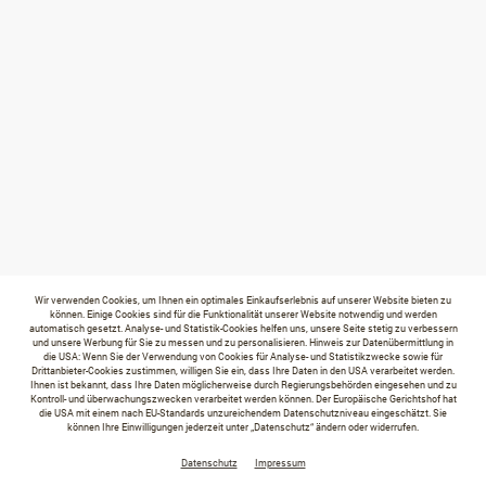
Wir verwenden Cookies, um Ihnen ein optimales Einkaufserlebnis auf unserer Website bieten zu
können. Einige Cookies sind für die Funktionalität unserer Website notwendig und werden
automatisch gesetzt. Analyse- und Statistik-Cookies helfen uns, unsere Seite stetig zu verbessern
und unsere Werbung für Sie zu messen und zu personalisieren. Hinweis zur Datenübermittlung in
die USA: Wenn Sie der Verwendung von Cookies für Analyse- und Statistikzwecke sowie für
Drittanbieter-Cookies zustimmen, willigen Sie ein, dass Ihre Daten in den USA verarbeitet werden.
Ihnen ist bekannt, dass Ihre Daten möglicherweise durch Regierungsbehörden eingesehen und zu
Kontroll- und überwachungszwecken verarbeitet werden können. Der Europäische Gerichtshof hat
die USA mit einem nach EU-Standards unzureichendem Datenschutzniveau eingeschätzt. Sie
können Ihre Einwilligungen jederzeit unter „Datenschutz“ ändern oder widerrufen.
Datenschutz
Impressum