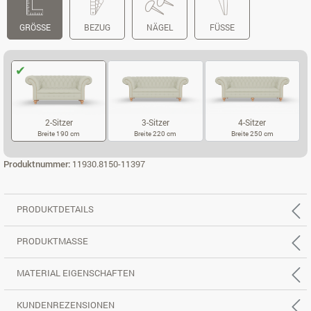
GRÖSSE
BEZUG
NÄGEL
FÜSSE
2-Sitzer
3-Sitzer
4-Sitzer
Breite 190 cm
Breite 220 cm
Breite 250 cm
2-SITZER
3-SITZER
4-SITZER
Produktnummer:
11930.8150-11397
PRODUKTDETAILS
PRODUKTMASSE
MATERIAL EIGENSCHAFTEN
KUNDENREZENSIONEN