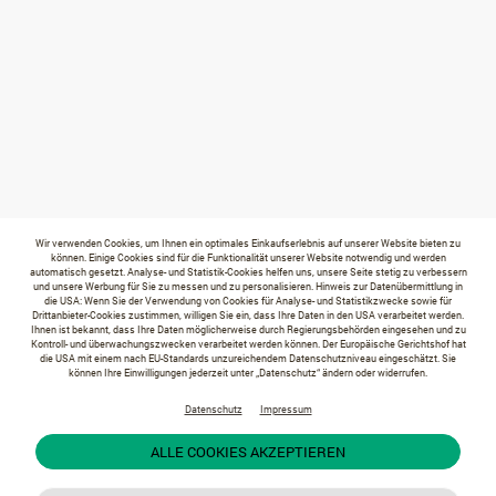
Wir verwenden Cookies, um Ihnen ein optimales Einkaufserlebnis auf unserer Website bieten zu
können. Einige Cookies sind für die Funktionalität unserer Website notwendig und werden
automatisch gesetzt. Analyse- und Statistik-Cookies helfen uns, unsere Seite stetig zu verbessern
und unsere Werbung für Sie zu messen und zu personalisieren. Hinweis zur Datenübermittlung in
die USA: Wenn Sie der Verwendung von Cookies für Analyse- und Statistikzwecke sowie für
Drittanbieter-Cookies zustimmen, willigen Sie ein, dass Ihre Daten in den USA verarbeitet werden.
Ihnen ist bekannt, dass Ihre Daten möglicherweise durch Regierungsbehörden eingesehen und zu
Kontroll- und überwachungszwecken verarbeitet werden können. Der Europäische Gerichtshof hat
die USA mit einem nach EU-Standards unzureichendem Datenschutzniveau eingeschätzt. Sie
können Ihre Einwilligungen jederzeit unter „Datenschutz“ ändern oder widerrufen.
Datenschutz
Impressum
ALLE COOKIES AKZEPTIEREN