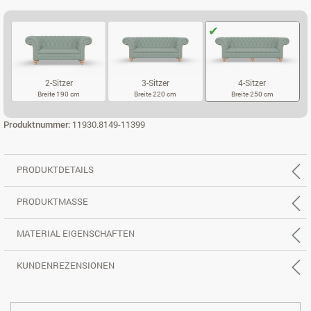
2-Sitzer
3-Sitzer
4-Sitzer
Breite 190 cm
Breite 220 cm
Breite 250 cm
2-SITZER
3-SITZER
4-SITZER
Produktnummer:
11930.8149-11399
PRODUKTDETAILS
PRODUKTMASSE
MATERIAL EIGENSCHAFTEN
KUNDENREZENSIONEN