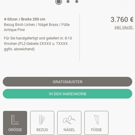
3.760 €
4-Sitzer / Breite 250 cm
Bezug Birch Lichen / Nägel Brass / Füße
inkl. MwSt.
Antique Pine
Für Sie handgefertigt und geliefert in: 8-10
Wochen (PLZ-Gebiete 2XXXX u. 7XXXX
ggfls. abweichend)
GRATISMUSTER
IN DEN WARENKORB
GRÖSSE
BEZUG
NÄGEL
FÜSSE