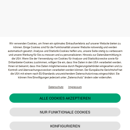
Wir verwenden Cookies, um Ihnen ein optimales Einkaufserlebnis auf unserer Website bieten zu
können. Einige Cookies sind für die Funktionalität unserer Website notwendig und werden
automatisch gesetzt. Analyse- und Statistik-Cookies helfen uns, unsere Seite stetig zu verbessern
und unsere Werbung für Sie zu messen und zu personalisieren. Hinweis zur Datenübermittlung in
die USA: Wenn Sie der Verwendung von Cookies für Analyse- und Statistikzwecke sowie für
Drittanbieter-Cookies zustimmen, willigen Sie ein, dass Ihre Daten in den USA verarbeitet werden.
Ihnen ist bekannt, dass Ihre Daten möglicherweise durch Regierungsbehörden eingesehen und zu
Kontroll- und überwachungszwecken verarbeitet werden können. Der Europäische Gerichtshof hat
die USA mit einem nach EU-Standards unzureichendem Datenschutzniveau eingeschätzt. Sie
können Ihre Einwilligungen jederzeit unter „Datenschutz“ ändern oder widerrufen.
Datenschutz
Impressum
ALLE COOKIES AKZEPTIEREN
NUR FUNKTIONALE COOKIES
KONFIGURIEREN