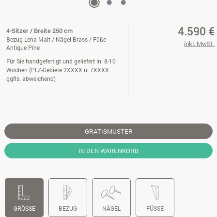
4.590 €
4-Sitzer / Breite 250 cm
Bezug Lena Malt / Nägel Brass / Füße
inkl. MwSt.
Antique Pine
Für Sie handgefertigt und geliefert in: 8-10
Wochen (PLZ-Gebiete 2XXXX u. 7XXXX
ggfls. abweichend)
GRATISMUSTER
IN DEN WARENKORB
GRÖSSE
BEZUG
NÄGEL
FÜSSE