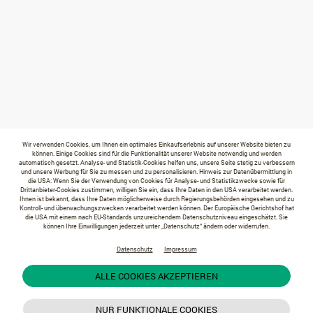
Wir verwenden Cookies, um Ihnen ein optimales Einkaufserlebnis auf unserer Website bieten zu
können. Einige Cookies sind für die Funktionalität unserer Website notwendig und werden
automatisch gesetzt. Analyse- und Statistik-Cookies helfen uns, unsere Seite stetig zu verbessern
und unsere Werbung für Sie zu messen und zu personalisieren. Hinweis zur Datenübermittlung in
die USA: Wenn Sie der Verwendung von Cookies für Analyse- und Statistikzwecke sowie für
Drittanbieter-Cookies zustimmen, willigen Sie ein, dass Ihre Daten in den USA verarbeitet werden.
Ihnen ist bekannt, dass Ihre Daten möglicherweise durch Regierungsbehörden eingesehen und zu
Kontroll- und überwachungszwecken verarbeitet werden können. Der Europäische Gerichtshof hat
die USA mit einem nach EU-Standards unzureichendem Datenschutzniveau eingeschätzt. Sie
können Ihre Einwilligungen jederzeit unter „Datenschutz“ ändern oder widerrufen.
Datenschutz
Impressum
ALLE COOKIES AKZEPTIEREN
NUR FUNKTIONALE COOKIES