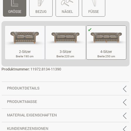
GRÖSSE
BEZUG
NÄGEL
FÜSSE
2-Sitzer
3-Sitzer
4-Sitzer
Breite 190 cm
Breite 220 cm
Breite 250 cm
2-SITZER
3-SITZER
4-SITZER
Produktnummer:
11972.8134-11390
PRODUKTDETAILS
PRODUKTMASSE
MATERIAL EIGENSCHAFTEN
KUNDENREZENSIONEN