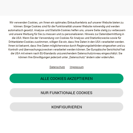
Wir verwenden Cookies, um Ihnen ein optimales Einkaufserlebnis auf unserer Website bieten zu
können. Einige Cookies sind für die Funktionalität unserer Website notwendig und werden
automatisch gesetzt. Analyse- und Statistik-Cookies helfen uns, unsere Seite stetig zu verbessern
und unsere Werbung für Sie zu messen und zu personalisieren. Hinweis zur Datenübermittlung in
die USA: Wenn Sie der Verwendung von Cookies für Analyse- und Statistikzwecke sowie für
Drittanbieter-Cookies zustimmen, willigen Sie ein, dass Ihre Daten in den USA verarbeitet werden.
Ihnen ist bekannt, dass Ihre Daten möglicherweise durch Regierungsbehörden eingesehen und zu
Kontroll- und überwachungszwecken verarbeitet werden können. Der Europäische Gerichtshof hat
die USA mit einem nach EU-Standards unzureichendem Datenschutzniveau eingeschätzt. Sie
können Ihre Einwilligungen jederzeit unter „Datenschutz“ ändern oder widerrufen.
Datenschutz
Impressum
ALLE COOKIES AKZEPTIEREN
NUR FUNKTIONALE COOKIES
KONFIGURIEREN