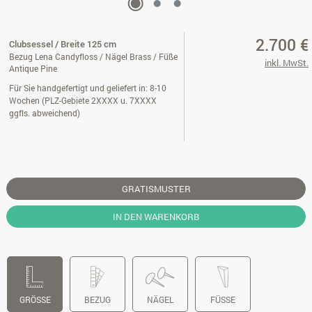
2.700 €
Clubsessel / Breite 125 cm
Bezug Lena Candyfloss / Nägel Brass / Füße
inkl. MwSt.
Antique Pine
Für Sie handgefertigt und geliefert in: 8-10
Wochen (PLZ-Gebiete 2XXXX u. 7XXXX
ggfls. abweichend)
GRATISMUSTER
IN DEN WARENKORB
GRÖSSE
BEZUG
NÄGEL
FÜSSE