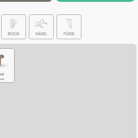
BEZUG
NÄGEL
FÜSSE
sel
5 cm
UBSESSEL