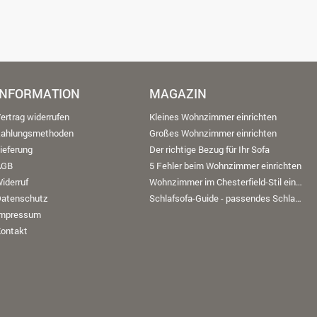
INFORMATION
MAGAZIN
ertrag widerrufen
Kleines Wohnzimmer einrichten
Zahlungsmethoden
Großes Wohnzimmer einrichten
ieferung
Der richtige Bezug für Ihr Sofa
AGB
5 Fehler beim Wohnzimmer einrichten
iderruf
Wohnzimmer im Chesterfield-Stil einrichten
Datenschutz
Schlafsofa-Guide - passendes Schlafsofa finden
Impressum
ontakt