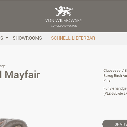
AS
SHOWROOMS
SCHNELL LIEFERBAR
age
l Mayfair
Clubsessel / 
Bezug Birch An
Pine
Für Sie handgef
(PLZ-Gebiete 2
GRATI