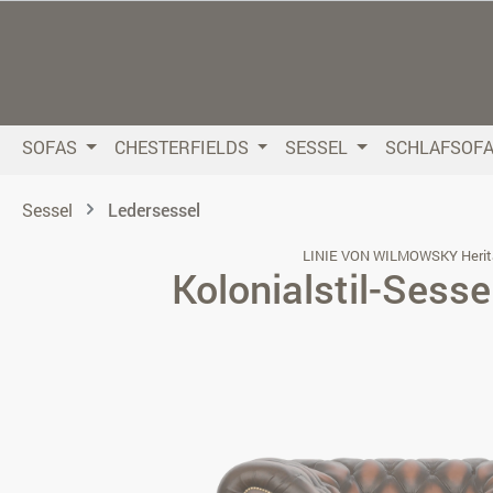
 Hauptinhalt springen
Zur Suche springen
Zur Hauptnavigation springen
SOFAS
CHESTERFIELDS
SESSEL
SCHLAFSOF
Sessel
Ledersessel
LINIE VON WILMOWSKY Herit
Kolonialstil-Sesse
Bildergalerie überspringen