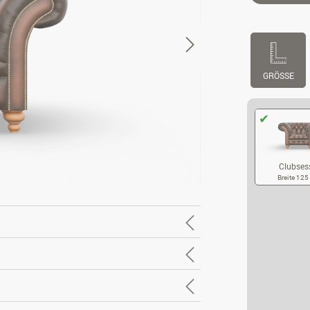
GRÖSSE
Clubses
Breite 12
CL