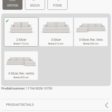
GRÖSSE
BEZUG
FÜSSE
2-Sitzer
3-Sitzer
3-Sitzer, Rec. links
Breite 174 cm
Breite 214 cm
Breite 303 cm
2-SITZER
3-SITZER
3-SITZER, REC
3-Sitzer, Rec. rechts
Breite 303 cm
3-SITZER, REC. RECHTS
Produktnummer:
11764.9028-10703
PRODUKTDETAILS