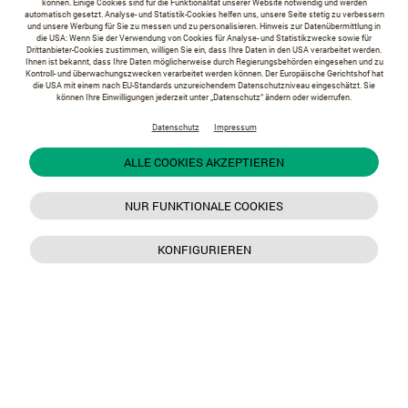
können. Einige Cookies sind für die Funktionalität unserer Website notwendig und werden
automatisch gesetzt. Analyse- und Statistik-Cookies helfen uns, unsere Seite stetig zu verbessern
und unsere Werbung für Sie zu messen und zu personalisieren. Hinweis zur Datenübermittlung in
die USA: Wenn Sie der Verwendung von Cookies für Analyse- und Statistikzwecke sowie für
Drittanbieter-Cookies zustimmen, willigen Sie ein, dass Ihre Daten in den USA verarbeitet werden.
Ihnen ist bekannt, dass Ihre Daten möglicherweise durch Regierungsbehörden eingesehen und zu
Kontroll- und überwachungszwecken verarbeitet werden können. Der Europäische Gerichtshof hat
die USA mit einem nach EU-Standards unzureichendem Datenschutzniveau eingeschätzt. Sie
können Ihre Einwilligungen jederzeit unter „Datenschutz“ ändern oder widerrufen.
Datenschutz
Impressum
ALLE COOKIES AKZEPTIEREN
NUR FUNKTIONALE COOKIES
KONFIGURIEREN