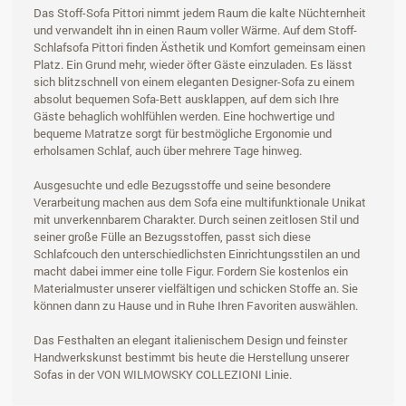
Das Stoff-Sofa Pittori nimmt jedem Raum die kalte Nüchternheit
und verwandelt ihn in einen Raum voller Wärme. Auf dem Stoff-
Schlafsofa Pittori finden Ästhetik und Komfort gemeinsam einen
Platz. Ein Grund mehr, wieder öfter Gäste einzuladen. Es lässt
sich blitzschnell von einem eleganten Designer-Sofa zu einem
absolut bequemen Sofa-Bett ausklappen, auf dem sich Ihre
Gäste behaglich wohlfühlen werden. Eine hochwertige und
bequeme Matratze sorgt für bestmögliche Ergonomie und
erholsamen Schlaf, auch über mehrere Tage hinweg.
Ausgesuchte und edle Bezugsstoffe und seine besondere
Verarbeitung machen aus dem Sofa eine multifunktionale Unikat
mit unverkennbarem Charakter. Durch seinen zeitlosen Stil und
seiner große Fülle an Bezugsstoffen, passt sich diese
Schlafcouch den unterschiedlichsten Einrichtungsstilen an und
macht dabei immer eine tolle Figur. Fordern Sie kostenlos ein
Materialmuster unserer vielfältigen und schicken Stoffe an. Sie
können dann zu Hause und in Ruhe Ihren Favoriten auswählen.
Das Festhalten an elegant italienischem Design und feinster
Handwerkskunst bestimmt bis heute die Herstellung unserer
Sofas in der VON WILMOWSKY COLLEZIONI Linie.