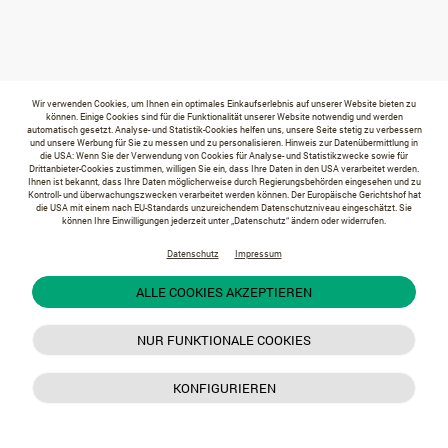
Wir verwenden Cookies, um Ihnen ein optimales Einkaufserlebnis auf unserer Website bieten zu
können. Einige Cookies sind für die Funktionalität unserer Website notwendig und werden
automatisch gesetzt. Analyse- und Statistik-Cookies helfen uns, unsere Seite stetig zu verbessern
und unsere Werbung für Sie zu messen und zu personalisieren. Hinweis zur Datenübermittlung in
die USA: Wenn Sie der Verwendung von Cookies für Analyse- und Statistikzwecke sowie für
Drittanbieter-Cookies zustimmen, willigen Sie ein, dass Ihre Daten in den USA verarbeitet werden.
Ihnen ist bekannt, dass Ihre Daten möglicherweise durch Regierungsbehörden eingesehen und zu
Kontroll- und überwachungszwecken verarbeitet werden können. Der Europäische Gerichtshof hat
die USA mit einem nach EU-Standards unzureichendem Datenschutzniveau eingeschätzt. Sie
können Ihre Einwilligungen jederzeit unter „Datenschutz“ ändern oder widerrufen.
Datenschutz
Impressum
ALLE COOKIES AKZEPTIEREN
NUR FUNKTIONALE COOKIES
KONFIGURIEREN