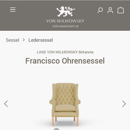
Zum Hauptinhalt springen
Sessel
Ledersessel
LINIE VON WILMOWSKY Britannia
Francisco Ohrensessel
Bildergalerie überspringen