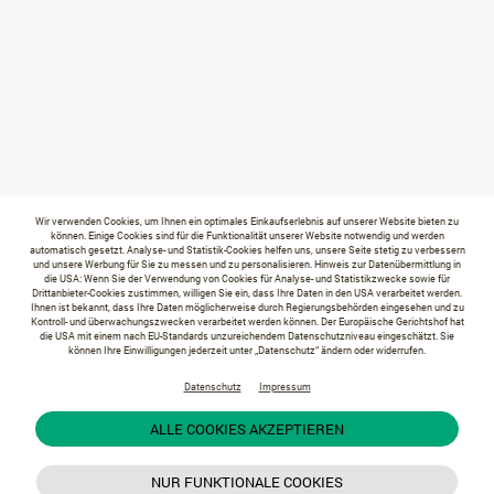
Wir verwenden Cookies, um Ihnen ein optimales Einkaufserlebnis auf unserer Website bieten zu
können. Einige Cookies sind für die Funktionalität unserer Website notwendig und werden
automatisch gesetzt. Analyse- und Statistik-Cookies helfen uns, unsere Seite stetig zu verbessern
und unsere Werbung für Sie zu messen und zu personalisieren. Hinweis zur Datenübermittlung in
die USA: Wenn Sie der Verwendung von Cookies für Analyse- und Statistikzwecke sowie für
Drittanbieter-Cookies zustimmen, willigen Sie ein, dass Ihre Daten in den USA verarbeitet werden.
Ihnen ist bekannt, dass Ihre Daten möglicherweise durch Regierungsbehörden eingesehen und zu
Kontroll- und überwachungszwecken verarbeitet werden können. Der Europäische Gerichtshof hat
die USA mit einem nach EU-Standards unzureichendem Datenschutzniveau eingeschätzt. Sie
können Ihre Einwilligungen jederzeit unter „Datenschutz“ ändern oder widerrufen.
Datenschutz
Impressum
ALLE COOKIES AKZEPTIEREN
NUR FUNKTIONALE COOKIES