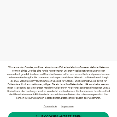
Wir verwenden Cookies, um Ihnen ein optimales Einkaufserlebnis auf unserer Website bieten zu
können. Einige Cookies sind für die Funktionalität unserer Website notwendig und werden
automatisch gesetzt. Analyse- und Statistik-Cookies helfen uns, unsere Seite stetig zu verbessern
und unsere Werbung für Sie zu messen und zu personalisieren. Hinweis zur Datenübermittlung in
die USA: Wenn Sie der Verwendung von Cookies für Analyse- und Statistikzwecke sowie für
Drittanbieter-Cookies zustimmen, willigen Sie ein, dass Ihre Daten in den USA verarbeitet werden.
Ihnen ist bekannt, dass Ihre Daten möglicherweise durch Regierungsbehörden eingesehen und zu
Kontroll- und überwachungszwecken verarbeitet werden können. Der Europäische Gerichtshof hat
die USA mit einem nach EU-Standards unzureichendem Datenschutzniveau eingeschätzt. Sie
können Ihre Einwilligungen jederzeit unter „Datenschutz“ ändern oder widerrufen.
Datenschutz
Impressum
ALLE COOKIES AKZEPTIEREN