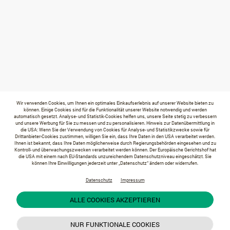
Wir verwenden Cookies, um Ihnen ein optimales Einkaufserlebnis auf unserer Website bieten zu
können. Einige Cookies sind für die Funktionalität unserer Website notwendig und werden
automatisch gesetzt. Analyse- und Statistik-Cookies helfen uns, unsere Seite stetig zu verbessern
und unsere Werbung für Sie zu messen und zu personalisieren. Hinweis zur Datenübermittlung in
die USA: Wenn Sie der Verwendung von Cookies für Analyse- und Statistikzwecke sowie für
Drittanbieter-Cookies zustimmen, willigen Sie ein, dass Ihre Daten in den USA verarbeitet werden.
Ihnen ist bekannt, dass Ihre Daten möglicherweise durch Regierungsbehörden eingesehen und zu
Kontroll- und überwachungszwecken verarbeitet werden können. Der Europäische Gerichtshof hat
die USA mit einem nach EU-Standards unzureichendem Datenschutzniveau eingeschätzt. Sie
können Ihre Einwilligungen jederzeit unter „Datenschutz“ ändern oder widerrufen.
Datenschutz
Impressum
ALLE COOKIES AKZEPTIEREN
NUR FUNKTIONALE COOKIES