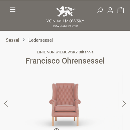
Zum Hauptinhalt springen
Sessel
Ledersessel
LINIE VON WILMOWSKY Britannia
Francisco Ohrensessel
Bildergalerie überspringen