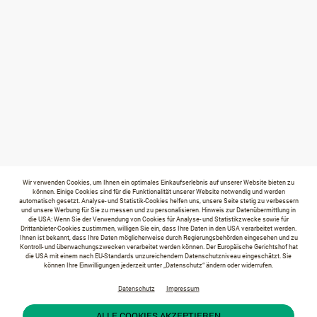
Wir verwenden Cookies, um Ihnen ein optimales Einkaufserlebnis auf unserer Website bieten zu
können. Einige Cookies sind für die Funktionalität unserer Website notwendig und werden
automatisch gesetzt. Analyse- und Statistik-Cookies helfen uns, unsere Seite stetig zu verbessern
und unsere Werbung für Sie zu messen und zu personalisieren. Hinweis zur Datenübermittlung in
die USA: Wenn Sie der Verwendung von Cookies für Analyse- und Statistikzwecke sowie für
Drittanbieter-Cookies zustimmen, willigen Sie ein, dass Ihre Daten in den USA verarbeitet werden.
Ihnen ist bekannt, dass Ihre Daten möglicherweise durch Regierungsbehörden eingesehen und zu
Kontroll- und überwachungszwecken verarbeitet werden können. Der Europäische Gerichtshof hat
die USA mit einem nach EU-Standards unzureichendem Datenschutzniveau eingeschätzt. Sie
können Ihre Einwilligungen jederzeit unter „Datenschutz“ ändern oder widerrufen.
Datenschutz
Impressum
ALLE COOKIES AKZEPTIEREN