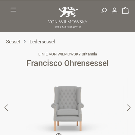
Zum Hauptinhalt springen
Sessel
Ledersessel
LINIE VON WILMOWSKY Britannia
Francisco Ohrensessel
Bildergalerie überspringen