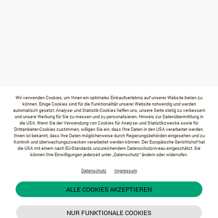
Wir verwenden Cookies, um Ihnen ein optimales Einkaufserlebnis auf unserer Website bieten zu
können. Einige Cookies sind für die Funktionalität unserer Website notwendig und werden
automatisch gesetzt. Analyse- und Statistik-Cookies helfen uns, unsere Seite stetig zu verbessern
und unsere Werbung für Sie zu messen und zu personalisieren. Hinweis zur Datenübermittlung in
die USA: Wenn Sie der Verwendung von Cookies für Analyse- und Statistikzwecke sowie für
Drittanbieter-Cookies zustimmen, willigen Sie ein, dass Ihre Daten in den USA verarbeitet werden.
Ihnen ist bekannt, dass Ihre Daten möglicherweise durch Regierungsbehörden eingesehen und zu
Kontroll- und überwachungszwecken verarbeitet werden können. Der Europäische Gerichtshof hat
die USA mit einem nach EU-Standards unzureichendem Datenschutzniveau eingeschätzt. Sie
können Ihre Einwilligungen jederzeit unter „Datenschutz“ ändern oder widerrufen.
Datenschutz
Impressum
ALLE COOKIES AKZEPTIEREN
NUR FUNKTIONALE COOKIES