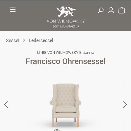
Zum Hauptinhalt springen
Sessel
Ledersessel
LINIE VON WILMOWSKY Britannia
Francisco Ohrensessel
Bildergalerie überspringen