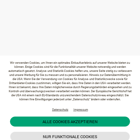
Wir verwenden Cookies, um Ihnen ein optimales Einkaufserlebnis auf unserer Website bieten zu
können. Einige Cookies sind für die Funktionalität unserer Website notwendig und werden
automatisch gesetzt. Analyse- und Statistik-Cookies helfen uns, unsere Seite stetig zu verbessern
und unsere Werbung für Sie zu messen und zu personalisieren. Hinweis zur Datenübermittlung in
die USA: Wenn Sie der Verwendung von Cookies für Analyse- und Statistikzwecke sowie für
Drittanbieter-Cookies zustimmen, willigen Sie ein, dass Ihre Daten in den USA verarbeitet werden.
Ihnen ist bekannt, dass Ihre Daten möglicherweise durch Regierungsbehörden eingesehen und zu
Kontroll- und überwachungszwecken verarbeitet werden können. Der Europäische Gerichtshof hat
die USA mit einem nach EU-Standards unzureichendem Datenschutzniveau eingeschätzt. Sie
können Ihre Einwilligungen jederzeit unter „Datenschutz“ ändern oder widerrufen.
Datenschutz
Impressum
ALLE COOKIES AKZEPTIEREN
NUR FUNKTIONALE COOKIES