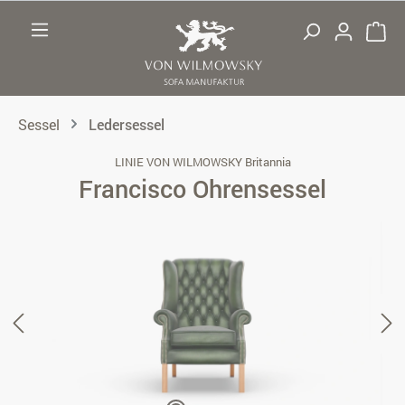
Zum Hauptinhalt springen
Sessel
Ledersessel
LINIE VON WILMOWSKY Britannia
Francisco Ohrensessel
Bildergalerie überspringen