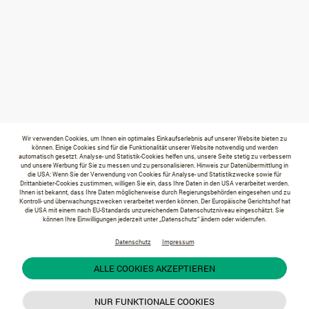
Wir verwenden Cookies, um Ihnen ein optimales Einkaufserlebnis auf unserer Website bieten zu
können. Einige Cookies sind für die Funktionalität unserer Website notwendig und werden
automatisch gesetzt. Analyse- und Statistik-Cookies helfen uns, unsere Seite stetig zu verbessern
und unsere Werbung für Sie zu messen und zu personalisieren. Hinweis zur Datenübermittlung in
die USA: Wenn Sie der Verwendung von Cookies für Analyse- und Statistikzwecke sowie für
Drittanbieter-Cookies zustimmen, willigen Sie ein, dass Ihre Daten in den USA verarbeitet werden.
Ihnen ist bekannt, dass Ihre Daten möglicherweise durch Regierungsbehörden eingesehen und zu
Kontroll- und überwachungszwecken verarbeitet werden können. Der Europäische Gerichtshof hat
die USA mit einem nach EU-Standards unzureichendem Datenschutzniveau eingeschätzt. Sie
können Ihre Einwilligungen jederzeit unter „Datenschutz“ ändern oder widerrufen.
Datenschutz
Impressum
ALLE COOKIES AKZEPTIEREN
NUR FUNKTIONALE COOKIES