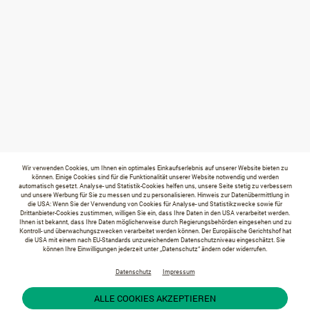
Wir verwenden Cookies, um Ihnen ein optimales Einkaufserlebnis auf unserer Website bieten zu
können. Einige Cookies sind für die Funktionalität unserer Website notwendig und werden
automatisch gesetzt. Analyse- und Statistik-Cookies helfen uns, unsere Seite stetig zu verbessern
und unsere Werbung für Sie zu messen und zu personalisieren. Hinweis zur Datenübermittlung in
die USA: Wenn Sie der Verwendung von Cookies für Analyse- und Statistikzwecke sowie für
Drittanbieter-Cookies zustimmen, willigen Sie ein, dass Ihre Daten in den USA verarbeitet werden.
Ihnen ist bekannt, dass Ihre Daten möglicherweise durch Regierungsbehörden eingesehen und zu
Kontroll- und überwachungszwecken verarbeitet werden können. Der Europäische Gerichtshof hat
die USA mit einem nach EU-Standards unzureichendem Datenschutzniveau eingeschätzt. Sie
können Ihre Einwilligungen jederzeit unter „Datenschutz“ ändern oder widerrufen.
Datenschutz
Impressum
ALLE COOKIES AKZEPTIEREN