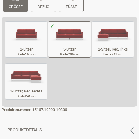
GRÖSSE
BEZUG
FÜSSE
2-Sitzer
3-Sitzer
2-Sitzer, Rec. links
Breite 165 cm
Breite 206 cm
Breite 241 cm
2-SITZER
3-SITZER
2-SITZER, REC
2-Sitzer, Rec. rechts
Breite 241 cm
2-SITZER, REC. RECHTS
Produktnummer:
15167.10293-10336
PRODUKTDETAILS