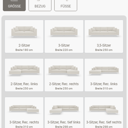
GRÖSSE
BEZUG
FÜSSE
2-Sitzer
3-Sitzer
3,5-Sitzer
Breite 180 cm
Breite 220 cm
Breite 250 cm
2-SITZER
3-SITZER
3,5-SITZER
2-Sitzer, Rec. links
2-Sitzer, Rec. rechts
3-Sitzer, Rec. links
Breite 250 cm
Breite 250 cm
Breite 310 cm
2-SITZER, REC. LINKS
2-SITZER, REC. RECHTS
3-SITZER, REC
3-Sitzer, Rec. rechts
3-Sitzer, Rec. tief links
3-Sitzer, Rec. tief rechts
Breite 310 cm
Breite 298 cm
Breite 298 cm