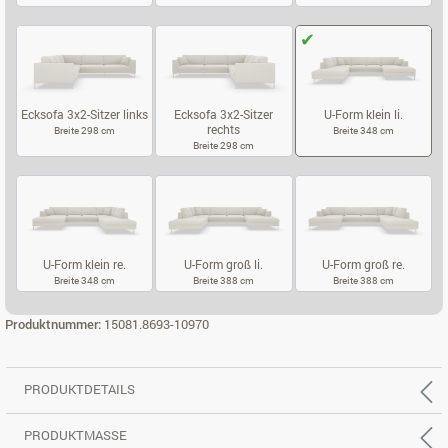
3-SITZER, REC. RECHTS
3-SITZER, REC. TIEF LINKS
3-SITZER, RE
Ecksofa 3x2-Sitzer links
Ecksofa 3x2-Sitzer
U-Form klein li.
rechts
Breite 298 cm
Breite 348 cm
Breite 298 cm
ECKSOFA 3X2-SITZER LINKS
U-FORM KLEIN
ECKSOFA 3X2-SITZER RECHTS
U-Form klein re.
U-Form groß li.
U-Form groß re.
Breite 348 cm
Breite 388 cm
Breite 388 cm
U-FORM KLEIN RE.
U-FORM GROSS LI.
U-FORM GROS
Produktnummer:
15081.8693-10970
PRODUKTDETAILS
PRODUKTMASSE