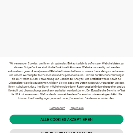
Wir verwenden Cookies, um Ihnen ein optimales Einkaufserlebnis auf unserer Website bieten zu
können. Einige Cookies sind für die Funktionalität unserer Website notwendig und werden
automatisch gesetzt. Analyse- und Statistik-Cookies helfen uns, unsere Seite stetig zu verbessern
und unsere Werbung für Sie zu messen und zu personalisieren. Hinweis zur Datenübermittlung in
die USA: Wenn Sie der Verwendung von Cookies für Analyse- und Statistikzwecke sowie für
Drittanbieter-Cookies zustimmen, willigen Sie ein, dass Ihre Daten in den USA verarbeitet werden.
Ihnen ist bekannt, dass Ihre Daten möglicherweise durch Regierungsbehörden eingesehen und zu
Kontroll- und überwachungszwecken verarbeitet werden können. Der Europäische Gerichtshof hat
die USA mit einem nach EU-Standards unzureichendem Datenschutzniveau eingeschätzt. Sie
können Ihre Einwilligungen jederzeit unter „Datenschutz“ ändern oder widerrufen.
Datenschutz
Impressum
ALLE COOKIES AKZEPTIEREN