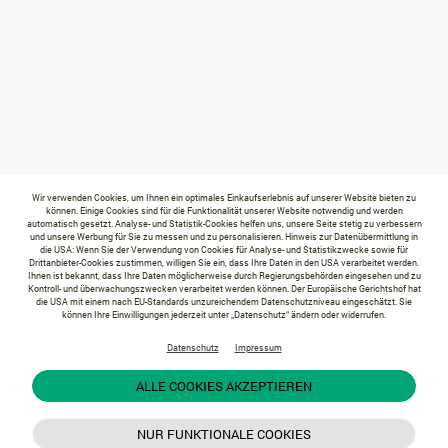
Wir verwenden Cookies, um Ihnen ein optimales Einkaufserlebnis auf unserer Website bieten zu
können. Einige Cookies sind für die Funktionalität unserer Website notwendig und werden
automatisch gesetzt. Analyse- und Statistik-Cookies helfen uns, unsere Seite stetig zu verbessern
und unsere Werbung für Sie zu messen und zu personalisieren. Hinweis zur Datenübermittlung in
die USA: Wenn Sie der Verwendung von Cookies für Analyse- und Statistikzwecke sowie für
Drittanbieter-Cookies zustimmen, willigen Sie ein, dass Ihre Daten in den USA verarbeitet werden.
Ihnen ist bekannt, dass Ihre Daten möglicherweise durch Regierungsbehörden eingesehen und zu
Kontroll- und überwachungszwecken verarbeitet werden können. Der Europäische Gerichtshof hat
die USA mit einem nach EU-Standards unzureichendem Datenschutzniveau eingeschätzt. Sie
können Ihre Einwilligungen jederzeit unter „Datenschutz“ ändern oder widerrufen.
Datenschutz
Impressum
ALLE COOKIES AKZEPTIEREN
NUR FUNKTIONALE COOKIES