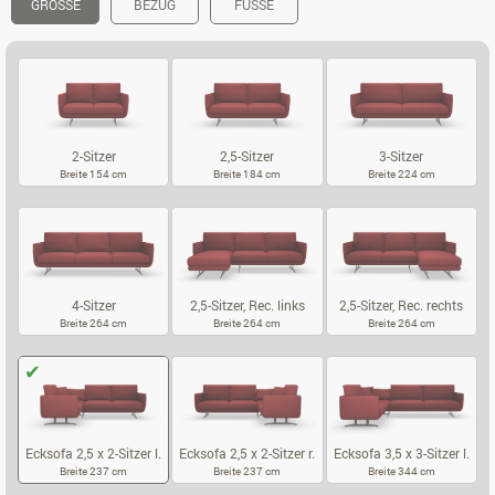
GRÖSSE
BEZUG
FÜSSE
2-Sitzer
2,5-Sitzer
3-Sitzer
Breite 154 cm
Breite 184 cm
Breite 224 cm
2-SITZER
2,5-SITZER
3-SITZER
4-Sitzer
2,5-Sitzer, Rec. links
2,5-Sitzer, Rec. rechts
Breite 264 cm
Breite 264 cm
Breite 264 cm
4-SITZER
2,5-SITZER, REC. LINKS
2,5-SITZER, 
Ecksofa 2,5 x 2-Sitzer l.
Ecksofa 2,5 x 2-Sitzer r.
Ecksofa 3,5 x 3-Sitzer l.
Breite 237 cm
Breite 237 cm
Breite 344 cm