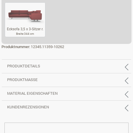
ECKSOFA 2,5 X 2-SITZER L.
ECKSOFA 2,5 X 2-SITZER R.
ECKSOFA 3,5 X
Ecksofa 3,5 x 3-Sitzer r.
Breite 344 cm
ECKSOFA 3,5 X 3-SITZER R.
Produktnummer:
12345.11359-10262
PRODUKTDETAILS
PRODUKTMASSE
MATERIAL EIGENSCHAFTEN
KUNDENREZENSIONEN