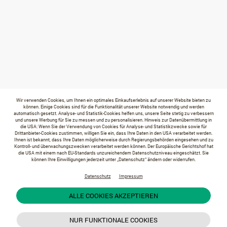
Wir verwenden Cookies, um Ihnen ein optimales Einkaufserlebnis auf unserer Website bieten zu
können. Einige Cookies sind für die Funktionalität unserer Website notwendig und werden
automatisch gesetzt. Analyse- und Statistik-Cookies helfen uns, unsere Seite stetig zu verbessern
und unsere Werbung für Sie zu messen und zu personalisieren. Hinweis zur Datenübermittlung in
die USA: Wenn Sie der Verwendung von Cookies für Analyse- und Statistikzwecke sowie für
Drittanbieter-Cookies zustimmen, willigen Sie ein, dass Ihre Daten in den USA verarbeitet werden.
Ihnen ist bekannt, dass Ihre Daten möglicherweise durch Regierungsbehörden eingesehen und zu
Kontroll- und überwachungszwecken verarbeitet werden können. Der Europäische Gerichtshof hat
die USA mit einem nach EU-Standards unzureichendem Datenschutzniveau eingeschätzt. Sie
können Ihre Einwilligungen jederzeit unter „Datenschutz“ ändern oder widerrufen.
Datenschutz
Impressum
ALLE COOKIES AKZEPTIEREN
NUR FUNKTIONALE COOKIES