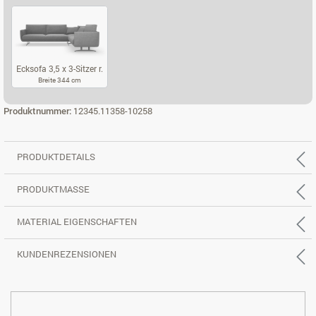
ECKSOFA 2,5 X 2-SITZER L.
ECKSOFA 2,5 X 2-SITZER R.
ECKSOFA 3,5 X
Ecksofa 3,5 x 3-Sitzer r.
Breite 344 cm
ECKSOFA 3,5 X 3-SITZER R.
Produktnummer:
12345.11358-10258
PRODUKTDETAILS
PRODUKTMASSE
MATERIAL EIGENSCHAFTEN
KUNDENREZENSIONEN