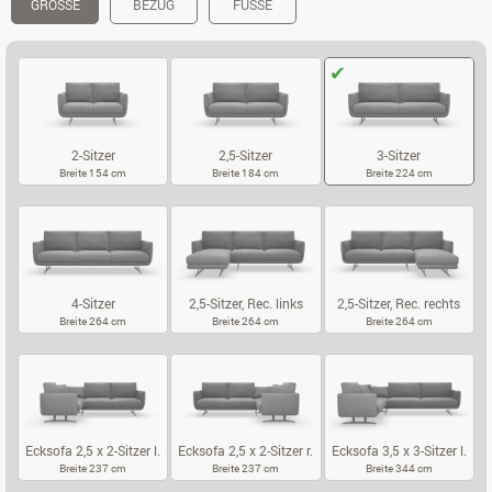
GRÖSSE
BEZUG
FÜSSE
2-Sitzer
2,5-Sitzer
3-Sitzer
Breite 154 cm
Breite 184 cm
Breite 224 cm
2-SITZER
2,5-SITZER
3-SITZER
4-Sitzer
2,5-Sitzer, Rec. links
2,5-Sitzer, Rec. rechts
Breite 264 cm
Breite 264 cm
Breite 264 cm
4-SITZER
2,5-SITZER, REC. LINKS
2,5-SITZER, 
Ecksofa 2,5 x 2-Sitzer l.
Ecksofa 2,5 x 2-Sitzer r.
Ecksofa 3,5 x 3-Sitzer l.
Breite 237 cm
Breite 237 cm
Breite 344 cm