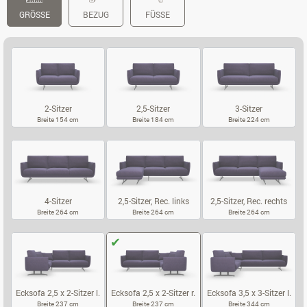
GRÖSSE
BEZUG
FÜSSE
2-Sitzer
2,5-Sitzer
3-Sitzer
Breite 154 cm
Breite 184 cm
Breite 224 cm
2-SITZER
2,5-SITZER
3-SITZER
4-Sitzer
2,5-Sitzer, Rec. links
2,5-Sitzer, Rec. rechts
Breite 264 cm
Breite 264 cm
Breite 264 cm
4-SITZER
2,5-SITZER, REC. LINKS
2,5-SITZER, 
Ecksofa 2,5 x 2-Sitzer l.
Ecksofa 2,5 x 2-Sitzer r.
Ecksofa 3,5 x 3-Sitzer l.
Breite 237 cm
Breite 237 cm
Breite 344 cm