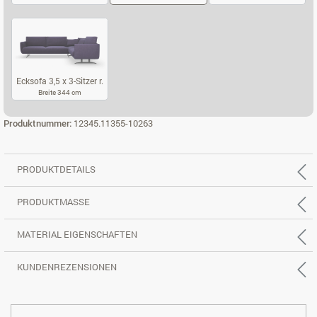
ECKSOFA 2,5 X 2-SITZER L.
ECKSOFA 2,5 X 2-SITZER R.
ECKSOFA 3,5 X
Ecksofa 3,5 x 3-Sitzer r.
Breite 344 cm
ECKSOFA 3,5 X 3-SITZER R.
Produktnummer:
12345.11355-10263
PRODUKTDETAILS
PRODUKTMASSE
MATERIAL EIGENSCHAFTEN
KUNDENREZENSIONEN