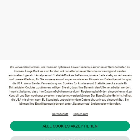
Wir verwenden Cookies, um Ihnen ein optimales Einkaufserlebnis auf unserer Website bieten zu
können. Einige Cookies sind für die Funktionalität unserer Website notwendig und werden
automatisch gesetzt. Analyse- und Statistik-Cookies helfen uns, unsere Seite stetig zu verbessern
und unsere Werbung für Sie zu messen und zu personalisieren. Hinweis zur Datenübermittlung in
die USA: Wenn Sie der Verwendung von Cookies für Analyse- und Statistikzwecke sowie für
Drittanbieter-Cookies zustimmen, willigen Sie ein, dass Ihre Daten in den USA verarbeitet werden.
Ihnen ist bekannt, dass Ihre Daten möglicherweise durch Regierungsbehörden eingesehen und zu
Kontroll- und überwachungszwecken verarbeitet werden können. Der Europäische Gerichtshof hat
die USA mit einem nach EU-Standards unzureichendem Datenschutzniveau eingeschätzt. Sie
können Ihre Einwilligungen jederzeit unter „Datenschutz“ ändern oder widerrufen.
Datenschutz
Impressum
ALLE COOKIES AKZEPTIEREN