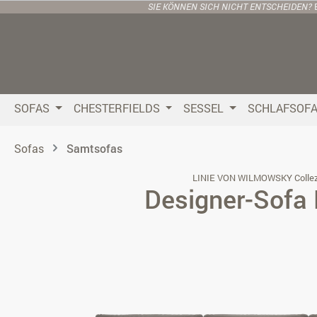
SIE KÖNNEN SICH NICHT ENTSCHEIDEN?
 Hauptinhalt springen
Zur Suche springen
Zur Hauptnavigation springen
SOFAS
CHESTERFIELDS
SESSEL
SCHLAFSOF
Sofas
Samtsofas
LINIE VON WILMOWSKY Collez
Designer-Sofa 
Bildergalerie überspringen