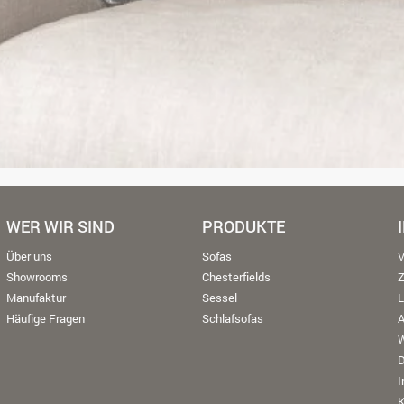
WER WIR SIND
PRODUKTE
Über uns
Sofas
V
Showrooms
Chesterfields
Manufaktur
Sessel
L
Häufige Fragen
Schlafsofas
W
K