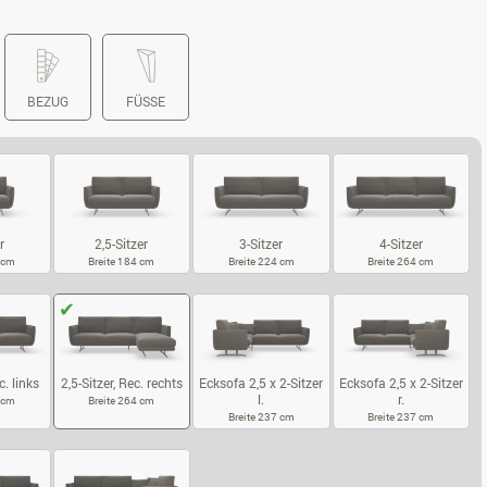
BEZUG
FÜSSE
r
2,5-Sitzer
3-Sitzer
4-Sitzer
4 cm
Breite 184 cm
Breite 224 cm
Breite 264 cm
SITZER
2,5-SITZER
3-SITZER
4-SITZER
c. links
Ecksofa 2,5 x 2-Sitzer
Ecksofa 2,5 x 2-Sitzer
2,5-Sitzer, Rec. rechts
l.
r.
4 cm
Breite 264 cm
Breite 237 cm
Breite 237 cm
5-SITZER, REC. LINKS
2,5-SITZER, REC. RECHTS
ECKSOFA 2,5 X 2-SITZER L.
ECKSOFA 2,5 