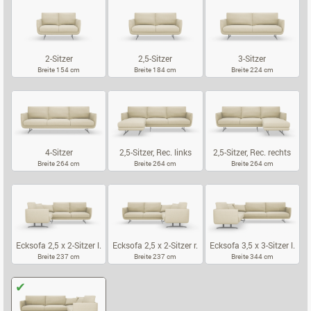
2-Sitzer
2,5-Sitzer
3-Sitzer
Breite 154 cm
Breite 184 cm
Breite 224 cm
2-SITZER
2,5-SITZER
3-SITZER
4-Sitzer
2,5-Sitzer, Rec. links
2,5-Sitzer, Rec. rechts
Breite 264 cm
Breite 264 cm
Breite 264 cm
4-SITZER
2,5-SITZER, REC. LINKS
2,5-SITZER, 
Ecksofa 2,5 x 2-Sitzer l.
Ecksofa 2,5 x 2-Sitzer r.
Ecksofa 3,5 x 3-Sitzer l.
Breite 237 cm
Breite 237 cm
Breite 344 cm
ECKSOFA 2,5 X 2-SITZER L.
ECKSOFA 2,5 X 2-SITZER R.
ECKSOFA 3,5 X