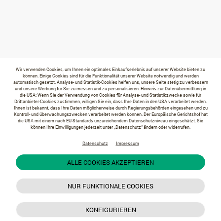
Wir verwenden Cookies, um Ihnen ein optimales Einkaufserlebnis auf unserer Website bieten zu
können. Einige Cookies sind für die Funktionalität unserer Website notwendig und werden
automatisch gesetzt. Analyse- und Statistik-Cookies helfen uns, unsere Seite stetig zu verbessern
und unsere Werbung für Sie zu messen und zu personalisieren. Hinweis zur Datenübermittlung in
die USA: Wenn Sie der Verwendung von Cookies für Analyse- und Statistikzwecke sowie für
Drittanbieter-Cookies zustimmen, willigen Sie ein, dass Ihre Daten in den USA verarbeitet werden.
Ihnen ist bekannt, dass Ihre Daten möglicherweise durch Regierungsbehörden eingesehen und zu
Kontroll- und überwachungszwecken verarbeitet werden können. Der Europäische Gerichtshof hat
die USA mit einem nach EU-Standards unzureichendem Datenschutzniveau eingeschätzt. Sie
können Ihre Einwilligungen jederzeit unter „Datenschutz“ ändern oder widerrufen.
Datenschutz
Impressum
ALLE COOKIES AKZEPTIEREN
NUR FUNKTIONALE COOKIES
KONFIGURIEREN