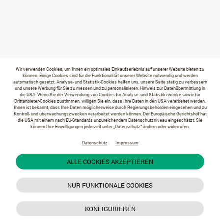
Wir verwenden Cookies, um Ihnen ein optimales Einkaufserlebnis auf unserer Website bieten zu
können. Einige Cookies sind für die Funktionalität unserer Website notwendig und werden
automatisch gesetzt. Analyse- und Statistik-Cookies helfen uns, unsere Seite stetig zu verbessern
und unsere Werbung für Sie zu messen und zu personalisieren. Hinweis zur Datenübermittlung in
die USA: Wenn Sie der Verwendung von Cookies für Analyse- und Statistikzwecke sowie für
Drittanbieter-Cookies zustimmen, willigen Sie ein, dass Ihre Daten in den USA verarbeitet werden.
Ihnen ist bekannt, dass Ihre Daten möglicherweise durch Regierungsbehörden eingesehen und zu
Kontroll- und überwachungszwecken verarbeitet werden können. Der Europäische Gerichtshof hat
die USA mit einem nach EU-Standards unzureichendem Datenschutzniveau eingeschätzt. Sie
können Ihre Einwilligungen jederzeit unter „Datenschutz“ ändern oder widerrufen.
Datenschutz
Impressum
ALLE COOKIES AKZEPTIEREN
NUR FUNKTIONALE COOKIES
KONFIGURIEREN