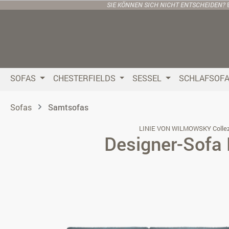
SIE KÖNNEN SICH NICHT ENTSCHEIDEN?
 Hauptinhalt springen
Zur Suche springen
Zur Hauptnavigation springen
SOFAS
CHESTERFIELDS
SESSEL
SCHLAFSOF
Sofas
Samtsofas
LINIE VON WILMOWSKY Collez
Designer-Sofa 
Bildergalerie überspringen