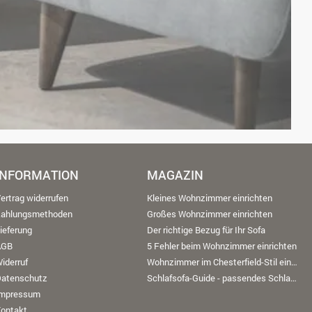
INFORMATION
MAGAZIN
ertrag widerrufen
Kleines Wohnzimmer einrichten
Zahlungsmethoden
Großes Wohnzimmer einrichten
ieferung
Der richtige Bezug für Ihr Sofa
AGB
5 Fehler beim Wohnzimmer einrichten
iderruf
Wohnzimmer im Chesterfield-Stil einrichten
Datenschutz
Schlafsofa-Guide - passendes Schlafsofa finden
Impressum
ontakt