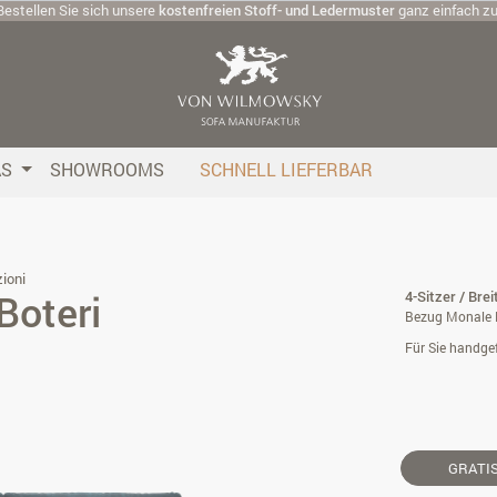
Bestellen Sie sich unsere
kostenfreien Stoff- und Ledermuster
ganz einfach z
AS
SHOWROOMS
SCHNELL LIEFERBAR
ioni
Boteri
4-Sitzer / Bre
Bezug Monale B
Für Sie handgef
GRATI