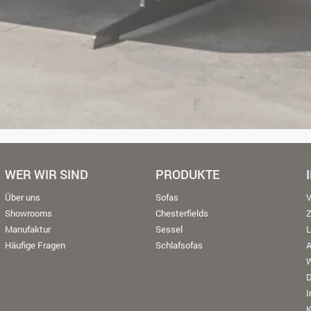
WER WIR SIND
PRODUKTE
Über uns
Sofas
V
Showrooms
Chesterfields
Manufaktur
Sessel
L
Häufige Fragen
Schlafsofas
W
K