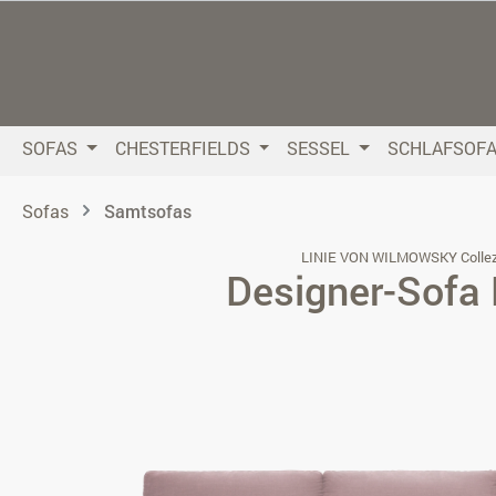
 Hauptinhalt springen
Zur Suche springen
Zur Hauptnavigation springen
SOFAS
CHESTERFIELDS
SESSEL
SCHLAFSOF
Sofas
Samtsofas
LINIE VON WILMOWSKY Collez
Designer-Sofa 
Bildergalerie überspringen