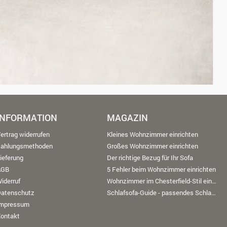
INFORMATION
MAGAZIN
ertrag widerrufen
Kleines Wohnzimmer einrichten
Zahlungsmethoden
Großes Wohnzimmer einrichten
ieferung
Der richtige Bezug für Ihr Sofa
AGB
5 Fehler beim Wohnzimmer einrichten
iderruf
Wohnzimmer im Chesterfield-Stil einrichten
Datenschutz
Schlafsofa-Guide - passendes Schlafsofa finden
Impressum
ontakt