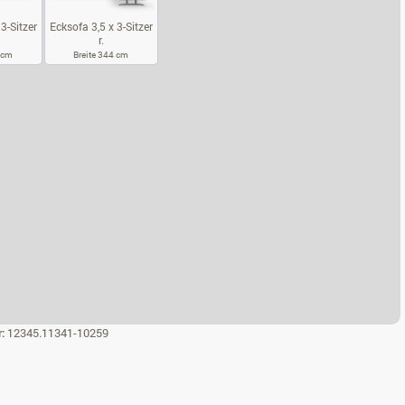
3-Sitzer
Ecksofa 3,5 x 3-Sitzer
r.
4 cm
Breite 344 cm
KSOFA 3,5 X 3-SITZER L.
ECKSOFA 3,5 X 3-SITZER R.
r:
12345.11341-10259