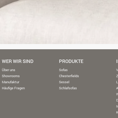
WER WIR SIND
PRODUKTE
Über uns
Sofas
V
Showrooms
Chesterfields
Manufaktur
Sessel
L
Häufige Fragen
Schlafsofas
W
K