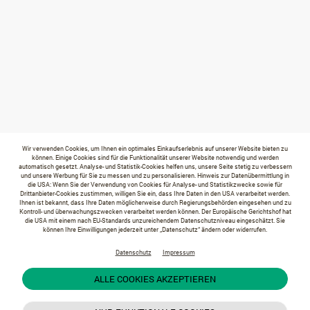
Wir verwenden Cookies, um Ihnen ein optimales Einkaufserlebnis auf unserer Website bieten zu
können. Einige Cookies sind für die Funktionalität unserer Website notwendig und werden
automatisch gesetzt. Analyse- und Statistik-Cookies helfen uns, unsere Seite stetig zu verbessern
und unsere Werbung für Sie zu messen und zu personalisieren. Hinweis zur Datenübermittlung in
die USA: Wenn Sie der Verwendung von Cookies für Analyse- und Statistikzwecke sowie für
Drittanbieter-Cookies zustimmen, willigen Sie ein, dass Ihre Daten in den USA verarbeitet werden.
Ihnen ist bekannt, dass Ihre Daten möglicherweise durch Regierungsbehörden eingesehen und zu
Kontroll- und überwachungszwecken verarbeitet werden können. Der Europäische Gerichtshof hat
die USA mit einem nach EU-Standards unzureichendem Datenschutzniveau eingeschätzt. Sie
können Ihre Einwilligungen jederzeit unter „Datenschutz“ ändern oder widerrufen.
Datenschutz
Impressum
ALLE COOKIES AKZEPTIEREN