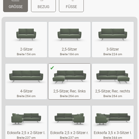
GRÖSSE
BEZUG
FÜSSE
2-Sitzer
2,5-Sitzer
3-Sitzer
Breite 154 cm
Breite 184 cm
Breite 224 cm
2-SITZER
2,5-SITZER
3-SITZER
4-Sitzer
2,5-Sitzer, Rec. links
2,5-Sitzer, Rec. rechts
Breite 264 cm
Breite 264 cm
Breite 264 cm
4-SITZER
2,5-SITZER, REC. LINKS
2,5-SITZER, 
Ecksofa 2,5 x 2-Sitzer l.
Ecksofa 2,5 x 2-Sitzer r.
Ecksofa 3,5 x 3-Sitzer l.
Breite 237 cm
Breite 237 cm
Breite 344 cm