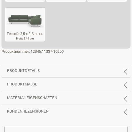
ECKSOFA 2,5 X 2-SITZER L.
ECKSOFA 2,5 X 2-SITZER R.
ECKSOFA 3,5 X
Ecksofa 3,5 x 3-Sitzer r.
Breite 344 cm
ECKSOFA 3,5 X 3-SITZER R.
Produktnummer:
12345.11337-10260
PRODUKTDETAILS
PRODUKTMASSE
MATERIAL EIGENSCHAFTEN
KUNDENREZENSIONEN