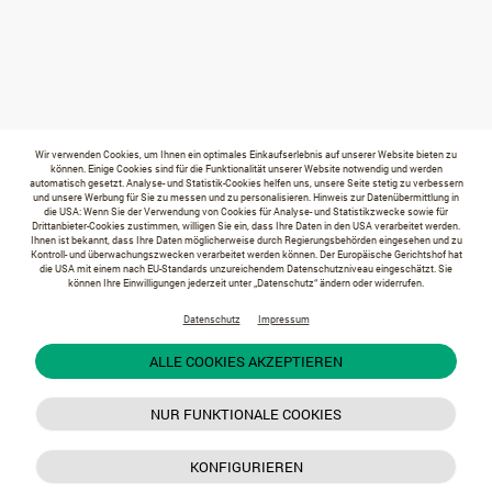
Wir verwenden Cookies, um Ihnen ein optimales Einkaufserlebnis auf unserer Website bieten zu
können. Einige Cookies sind für die Funktionalität unserer Website notwendig und werden
automatisch gesetzt. Analyse- und Statistik-Cookies helfen uns, unsere Seite stetig zu verbessern
und unsere Werbung für Sie zu messen und zu personalisieren. Hinweis zur Datenübermittlung in
die USA: Wenn Sie der Verwendung von Cookies für Analyse- und Statistikzwecke sowie für
Drittanbieter-Cookies zustimmen, willigen Sie ein, dass Ihre Daten in den USA verarbeitet werden.
Ihnen ist bekannt, dass Ihre Daten möglicherweise durch Regierungsbehörden eingesehen und zu
Kontroll- und überwachungszwecken verarbeitet werden können. Der Europäische Gerichtshof hat
die USA mit einem nach EU-Standards unzureichendem Datenschutzniveau eingeschätzt. Sie
können Ihre Einwilligungen jederzeit unter „Datenschutz“ ändern oder widerrufen.
Datenschutz
Impressum
ALLE COOKIES AKZEPTIEREN
NUR FUNKTIONALE COOKIES
KONFIGURIEREN