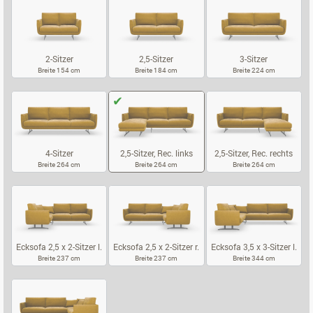
2-Sitzer
2,5-Sitzer
3-Sitzer
Breite 154 cm
Breite 184 cm
Breite 224 cm
2-SITZER
2,5-SITZER
3-SITZER
4-Sitzer
2,5-Sitzer, Rec. links
2,5-Sitzer, Rec. rechts
Breite 264 cm
Breite 264 cm
Breite 264 cm
4-SITZER
2,5-SITZER, REC. LINKS
2,5-SITZER, 
Ecksofa 2,5 x 2-Sitzer l.
Ecksofa 2,5 x 2-Sitzer r.
Ecksofa 3,5 x 3-Sitzer l.
Breite 237 cm
Breite 237 cm
Breite 344 cm
ECKSOFA 2,5 X 2-SITZER L.
ECKSOFA 2,5 X 2-SITZER R.
ECKSOFA 3,5 X